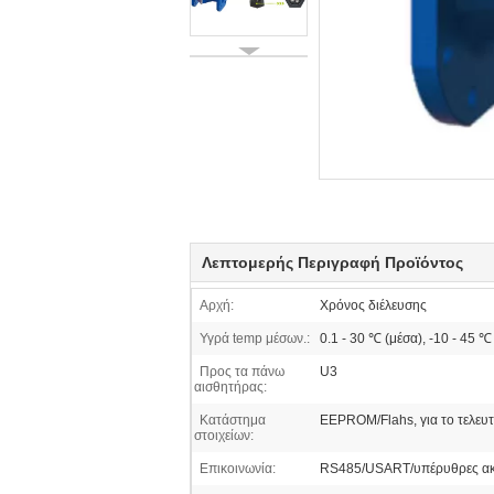
Λεπτομερής Περιγραφή Προϊόντος
Αρχή:
Χρόνος διέλευσης
Υγρά temp μέσων.:
0.1 - 30 ℃ (μέσα), -10 - 45 ℃
Προς τα πάνω
U3
αισθητήρας:
Κατάστημα
EEPROM/Flahs, για το τελευ
στοιχείων:
Επικοινωνία:
RS485/USART/υπέρυθρες ακ