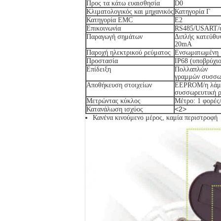
Προς τα κάτω ευαισθησία
D0
Κλιματολογικός και μηχανικός
Κατηγορία Γ
Κατηγορία EMC
E2
Επικοινωνία
RS485/USART/υ
Παραγωγή σημάτων
Διπλής κατεύθ
20mA
Παροχή ηλεκτρικού ρεύματος
Ενσωματωμένη 
Προστασία
IP68 (υποβρύχι
Επίδειξη
Πολλαπλών
γραμμών συσσωρ
Αποθήκευση στοιχείων
EEPROM/η λάμψ
συσσωρευτική ρ
Μετρώντας κύκλος
Μέτρο: 1 φορές/
<2>
Κατανάλωση ισχύος
Κανένα κινούμενο μέρος, καμία περιστροφή