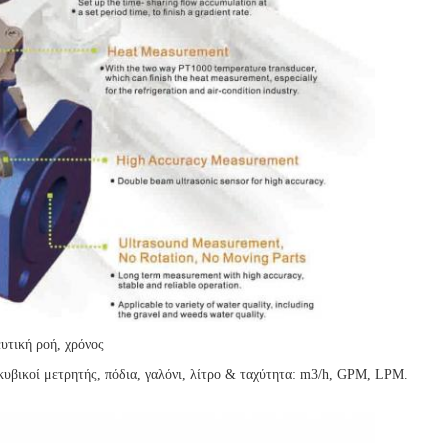
υτική ροή, χρόνος
 κυβικοί μετρητής, πόδια, γαλόνι, λίτρο & ταχύτητα: m3/h, GPM, LPM.