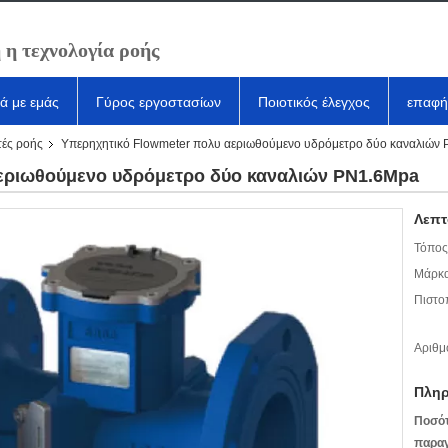
 η τεχνολογία ροής
κά με εμάς
Γύρος εργοστασίων
Ποιοτικός έλεγχος
επαφή
τές ροής
Υπερηχητικό Flowmeter πολυ αεριωθούμενο υδρόμετρο δύο καναλιών
εριωθούμενο υδρόμετρο δύο καναλιών PN1.6Mpa
Λεπτ
Τόπος
Μάρκα
Πιστο
Αριθμ
Πληρ
Ποσό
παραγ