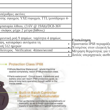
πέρυθρες ακτίνες
υνσης σφυγμός ΥΧΕ/σφυγμός TTL/μονόδρομο 4-
μπαταρία λίθιου, (3.6V @ 19Ah)/DC8-36V
ο σκάφος μέχρι 2 μέτρα βάθους)
ευτική ροή 9 ψηφίων, ταχύτητα 4 ψηφίων,
Επισκόπηση
η, καταγράφει αυτόματα τη
Προστασία IP68 περιφράξ
οή 512 ημερών
Χτισμένος στον ελεγκτή b
δεύτερος Verificaiton: 4times/second
Μέτρηση θερμότητας για τ
Διπλός υπερηχητικός αισθη