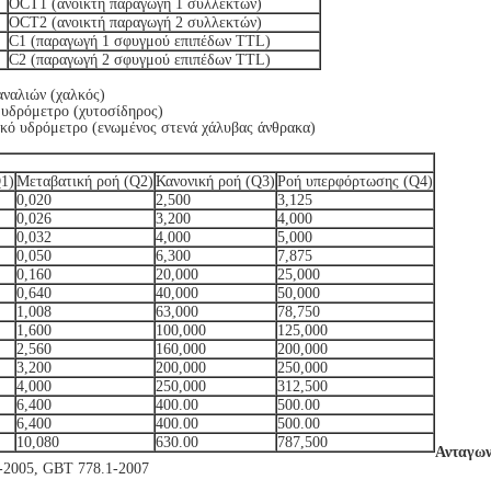
OCT1 (ανοικτή παραγωγή 1 συλλεκτών)
OCT2 (ανοικτή παραγωγή 2 συλλεκτών)
C1 (παραγωγή 1 σφυγμού επιπέδων TTL)
C2 (παραγωγή 2 σφυγμού επιπέδων TTL)
ναλιών (χαλκός)
υδρόμετρο (χυτοσίδηρος)
ό υδρόμετρο (ενωμένος στενά χάλυβας άνθρακα)
Q1)
Μεταβατική ροή (Q2)
Κανονική ροή (Q3)
Ροή υπερφόρτωσης (Q4)
0,020
2,500
3,125
0,026
3,200
4,000
0,032
4,000
5,000
0,050
6,300
7,875
0,160
20,000
25,000
0,640
40,000
50,000
1,008
63,000
78,750
1,600
100,000
125,000
2,560
160,000
200,000
3,200
200,000
250,000
4,000
250,000
312,500
6,400
400.00
500.00
6,400
400.00
500.00
10,080
630.00
787,500
Ανταγων
-2005, GBT 778.1-2007