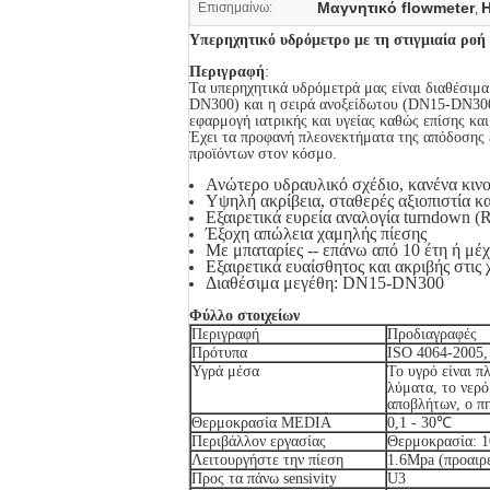
Μαγνητικό flowmeter
Η
Επισημαίνω:
,
Υπερηχητικό υδρόμετρο με τη στιγμιαία ρο
Περιγραφή
:
Τα υπερηχητικά υδρόμετρά μας είναι διαθέσιμα
DN300) και η σειρά ανοξείδωτου (DN15-DN300),
εφαρμογή ιατρικής και υγείας καθώς επίσης κα
Έχει τα προφανή πλεονεκτήματα της απόδοσης 
προϊόντων στον κόσμο.
Ανώτερο υδραυλικό
σχέδιο, κανένα κινο
Υψηλή ακρίβεια, σταθερές αξιοπιστία κ
Εξαιρετικά ευρεία αναλογία turndown (
Έξοχη απώλεια χαμηλής πίεσης
Με μπαταρίες -- επάνω από 10 έτη ή μέχ
Εξαιρετικά ευαίσθητος και ακριβής στις
Διαθέσιμα μεγέθη: DN15-DN300
Φύλλο στοιχείων
Περιγραφή
Προδιαγραφές
Πρότυπα
ISO 4064-2005,
Υγρά μέσα
Το υγρό είναι π
λύματα, το νερό
αποβλήτων, ο πη
Θερμοκρασία MEDIA
0,1 - 30℃
Περιβάλλον εργασίας
Θερμοκρασία: 1
Λειτουργήστε την πίεση
1.6Mpa (προαιρ
Προς τα πάνω sensivity
U3