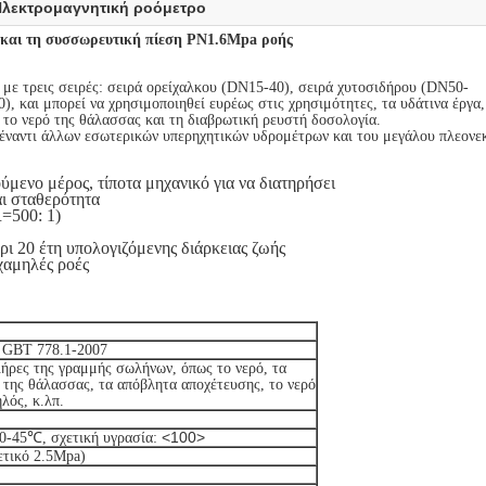
λεκτρομαγνητική ροόμετρο
ή και τη συσσωρευτική πίεση PN1.6Mpa ροής
 με τρεις σειρές: σειρά ορείχαλκου (DN15-40), σειρά χυτοσιδήρου (DN50-
 και μπορεί να χρησιμοποιηθεί ευρέως στις χρησιμότητες, τα υδάτινα έργα, 
ι το νερό της θάλασσας και τη διαβρωτική ρευστή δοσολογία.
έναντι άλλων εσωτερικών υπερηχητικών υδρομέτρων και του μεγάλου πλεονε
ύμενο μέρος, τίποτα μηχανικό για να διατηρήσει
αι σταθερότητα
R=500: 1)
ρι 20 έτη υπολογιζόμενης διάρκειας ζωής
 χαμηλές ροές
 GBT 778.1-2007
λήρες της γραμμής σωλήνων, όπως το νερό, τα
 της θάλασσας, τα απόβλητα αποχέτευσης, το νερό
λός, κ.λπ.
<100>
0-45℃, σχετική υγρασία:
ετικό 2.5Mpa)