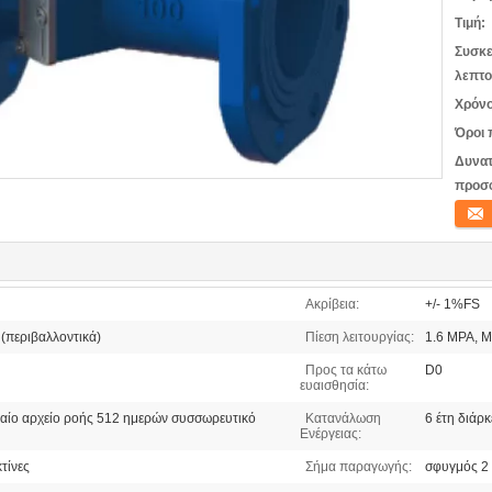
Τιμή:
Συσκε
λεπτο
Χρόνο
Όροι 
Δυνατ
προσ
Επικο
Ακρίβεια:
+/- 1%FS
 (περιβαλλοντικά)
Πίεση λειτουργίας:
1.6 MPA, M
Προς τα κάτω
D0
ευαισθησία:
ταίο αρχείο ροής 512 ημερών συσσωρευτικό
Κατανάλωση
6 έτη διάρ
Ενέργειας:
τίνες
Σήμα παραγωγής:
σφυγμός 2