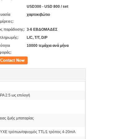
USD300 - USD 800 / set
υασία
χαρτοκιβώτιο
μέρειες:
ς παράδοσης:
3-6 ΕΒΔΟΜΑΔΕΣ
πληρωμής:
L/C, T/T, D/P
ότητα
10000 τεμάχια ανά μήνα
φοράς:
ινωνία
PA 2.5 ως επιλογή
κειας ζωής μπαταρίας
 ΥΧΕ τρόπων/σφυγμός TTL/1 τρόπος 4-20mA