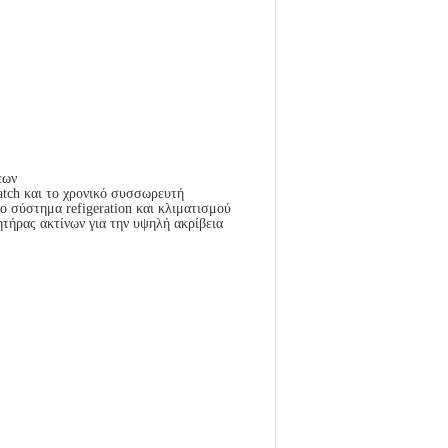
εων
atch και το χρονικό συσσωρευτή
ο σύστημα refigeration και κλιματισμού
τήρας ακτίνων για την υψηλή ακρίβεια