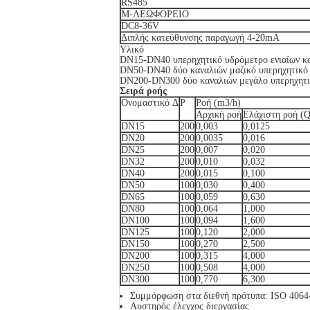
RS485
Μ-ΛΕΩΦΟΡΕΙΟ
DC8-36V
Διπλής κατεύθυνσης παραγωγή 4-20mA
Υλικό
DN15-DN40 υπερηχητικό υδρόμετρο ενιαίων κα
DN50-DN40 δύο καναλιών μαζικό υπερηχητικό 
DN200-DN300 δύο καναλιών μεγάλο υπερηχητικ
Σειρά ροής
Ονομαστικό Δ
Ρ
Ροή (m3/h)
Αρχική ροή
Ελάχιστη ροή (
DN15
200
0,003
0,0125
DN20
200
0,0035
0,016
DN25
200
0,007
0,020
DN32
200
0,010
0,032
DN40
200
0,015
0,100
DN50
100
0,030
0,400
DN65
100
0,059
0,630
DN80
100
0,064
1,000
DN100
100
0,094
1,600
DN125
100
0,120
2,000
DN150
100
0,270
2,500
DN200
100
0,315
4,000
DN250
100
0,508
4,000
DN300
100
0,770
6,300
Συμμόρφωση στα διεθνή πρότυπα: ISO 4064
Αυστηρός έλεγχος διεργασίας