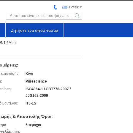
Greek
search
Ζητήστε ένα απόσπασμα
 PN1.6Mpa
ομέρειες:
 καταγωγής:
Κίνα
:
Purescience
ποίηση:
ISO4064-1 / GBT778-2007 /
JJG162-2009
ό μοντέλου:
IT3-1S
ωμής & Αποστολής Όροι:
τητα
5 τεμάχια
γελίας min: