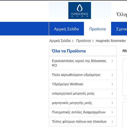
Όλη
Αρχική Σελίδα
Προϊόντα
Σχετι
Αρχική Σελίδα
Προϊόντα
magnetic flowmeter
m
Όλα τα Προϊόντα
Εγκαταστάσεις νερού της θάλασσας
RO
Πολυ αεριωθούμενο υδρόμετρο
Υδρόμετρο Woltman
υπερηχητικοί μετρητές ροής
μαγνητικός μετρητής ροής
Πνευματικές αντλίες διαφραγμάτων
Τύπος φίλτρων πιάτων και πλαισίων