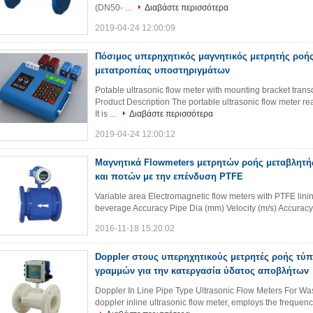
(DN50- ...
Διαβάστε περισσότερα
2019-04-24 12:00:09
Πόσιμος υπερηχητικός μαγνητικός μετρητής ροής
μετατροπέας υποστηριγμάτων
Potable ultrasonic flow meter with mounting bracket tra
Product Description The portable ultrasonic flow meter r
It is ...
Διαβάστε περισσότερα
2019-04-24 12:00:12
Μαγνητικά Flowmeters μετρητών ροής μεταβλητή
και ποτών με την επένδυση PTFE
Variable area Electromagnetic flow meters with PTFE lini
beverage Accuracy Pipe Dia (mm) Velocity (m/s) Accurac
2016-11-18 15:20:02
Doppler στους υπερηχητικούς μετρητές ροής τ
γραμμών για την κατεργασία ύδατος αποβλήτων
Doppler In Line Pipe Type Ultrasonic Flow Meters For Was
doppler inline ultrasonic flow meter, employs the frequency s