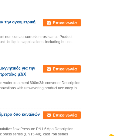
ια την ογκομετρική
Επικοινωνία
ent non contact corrosion resistance Product
d for liquids applications, including but not ...
μαγνητικός για την
Επικοινωνία
ατροπέας μ3/Χ
e water treatment 600m3/h converter Description
innovations with unwavering product accuracy in ...
όμετρο δύο καναλιών
Επικοινωνία
mulative flow Pressure PN1.6Mpa Description:
s: brass series (DN15-40), cast iron series