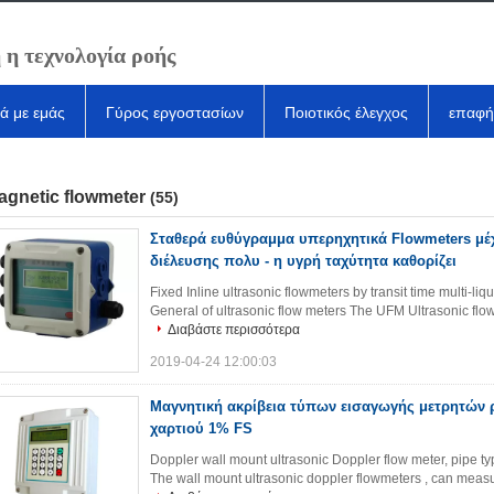
 η τεχνολογία ροής
κά με εμάς
Γύρος εργοστασίων
Ποιοτικός έλεγχος
επαφή
agnetic flowmeter
(55)
Σταθερά ευθύγραμμα υπερηχητικά Flowmeters μέχ
διέλευσης πολυ - η υγρή ταχύτητα καθορίζει
Fixed Inline ultrasonic flowmeters by transit time multi-liqu
General of ultrasonic flow meters The UFM Ultrasonic flowm
Διαβάστε περισσότερα
2019-04-24 12:00:03
Μαγνητική ακρίβεια τύπων εισαγωγής μετρητών 
χαρτιού 1% FS
Doppler wall mount ultrasonic Doppler flow meter, pipe t
The wall mount ultrasonic doppler flowmeters , can measure