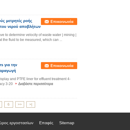
ούς μετρητές ροής
Επικοινωνία
α του νερού αποβλήτων
e to determine velocity of waste water | mining |
t the fluid to be measured, which can ...
s για την
Επικοινωνία
παραγωγή
play and PTFE liner for effluent treatment 4-
racy 3-20
Διαβάστε περισσότερα
6
>>
>|
ύρος εργοστασίων
Επαφές
Sitemap