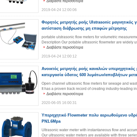
Διαβάστε περισσότερα
2019-04-24 12:00:06
Φορητός μετρητής ροής Ulstrasonic μαγνητικός γ
αντίσταση διάβρωσης μη επαφών μέτρησης
portable ulstrasonic flow meters for volumetric measurem
Description Our potable ultrasonic flowmeter are widely use
Διαβάστε περισσότερα
2019-04-24 12:00:12
Ανοικτός μετρητής ροής καναλιών υπερηχητικός 
κατεργασία ύδατος 600 λυμάτων/αποβλήτων μετ
Open channel ultrasonic flow meters for sewage and wast
It has a proven track record of creating industry-leading 
Διαβάστε περισσότερα
2020-06-05 16:00:31
Υπερηχητικό Flowmeter πολυ αεριωθούμενο υδρ
PN1.6Mpa
Ultrasonic water meter with instantaneous flow and accu
Our ultrasonic water meters are available with three serie