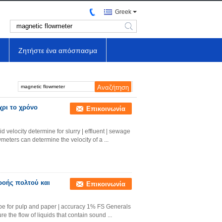
Greek
search
Ζητήστε ένα απόσπασμα
ρι το χρόνο
Επικοινωνία
id velocity determine for slurry | effluent | sewage
eters can determine the velocity of a ...
ροής πολτού και
Επικοινωνία
ype for pulp and paper | accuracy 1% FS Generals
 the flow of liquids that contain sound ...