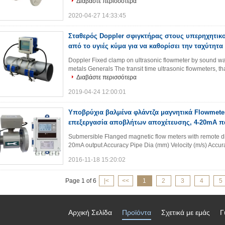
Διαβάστε περισσότερα
2020-04-27 14:33:45
Σταθερός Doppler σφιγκτήρας στους υπερηχητικ
από το υγιές κύμα για να καθορίσει την ταχύτητ
Doppler Fixed clamp on ultrasonic flowmeter by sound wav
metals Generals The transit time ultrasonic flowmeters, tha
Διαβάστε περισσότερα
2019-04-24 12:00:01
Υποβρύχια βαλμένα φλάντζα μαγνητικά Flowmeter
επεξεργασία αποβλήτων αποχέτευσης, 4-20mA 
Submersible Flanged magnetic flow meters with remote dis
20mA output Accuracy Pipe Dia (mm) Velocity (m/s) Accu
2016-11-18 15:20:02
Page 1 of 6
|<
<<
1
2
3
4
5
Αρχική Σελίδα
Προϊόντα
Σχετικά με εμάς
Γ