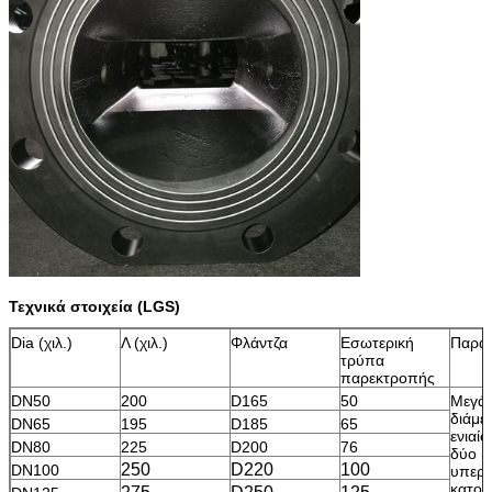
Τεχνικά στοιχεία (LGS)
Dia (χιλ.)
Λ (χιλ.)
Φλάντζα
Εσωτερική
Παρατ
τρύπα
παρεκτροπής
DN50
200
D165
50
Μεγά
διάμε
DN65
195
D185
65
ενιαίο
DN80
225
D200
76
δύο κ
250
D220
100
DN100
υπερη
κατοικ