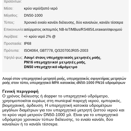
προϊόντων:
Μέσο:
κρύο νερό/ζεστό νερό
Μέγεθος:
DN50-1000
Τύπος:
Χρονικό ενιαίο κανάλι διέλευσης, δύο καναλιών, κανάλι τέσσερα
Επικοινωνία:
ασύρματος εκπομπός NB-IoT/MBus/RS485/Lorawan/σφυγμού
Ακρίβεια:
+/- κρύο νερό 2% @
Προστασία:
IP68
Πρότυπα:
ISO4064, GBT778, Q/320700JR05-2003
Λουρί στους υπερηχητικούς μετρητές ροής
Υψηλό φως:
,
PN16 υπερηχητικοί μετρητές ροής
,
DN50 υπερηχητικό υδρόμετρο
Λουρί στον υπερηχητικό μετρητή ροής, υπερηχητικός σφιγκτήρας μετρητών
ροής στον τύπο, υπερηχητικό MPA κατοικίας dN50-1000 PN16 υδρομέτρων
Γενική περιγραφή
Ο χρόνος διέλευσης ή dopper το υπερηχητικό υδρόμετρο,
χρησιμοποιείται ευρέως στη municpal παροχή νερού, εμπορικός,
βιομηχανική, άρδευση. Η υπερηχητική κατοικία υδρομέτρων
μεγάλων διαμέτρων για τον υπερηχητικό μετρητή ζεστού νερού και
το κρύο νερό μετρούν DN50-1000 χιλ. Είναι για το υπερηχητικό
υδρόμετρο χρονικών τύπων διέλευσης, το ενιαίο κανάλι, δύο
καναλιών ή το κανάλι τέσσερα.