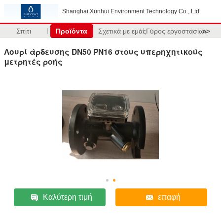
Shanghai Xunhui Environment Technology Co., Ltd.
Σπίτι
Προϊόντα
Σχετικά με εμάς
Γύρος εργοστασίων
>>
Λουρί άρδευσης DN50 PN16 στους υπερηχητικούς
μετρητές ροής
Καλύτερη τιμή
επαφή