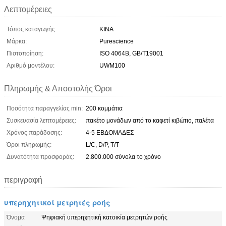
Λεπτομέρειες
Τόπος καταγωγής:
ΚΙΝΑ
Μάρκα:
Purescience
Πιστοποίηση:
ISO 4064B, GB/T19001
Αριθμό μοντέλου:
UWM100
Πληρωμής & Αποστολής Όροι
Ποσότητα παραγγελίας min:
200 κομμάτια
Συσκευασία λεπτομέρειες:
πακέτο μονάδων από το καφετί κιβώτιο, παλέτα
Χρόνος παράδοσης:
4-5 ΕΒΔΟΜΑΔΕΣ
Όροι πληρωμής:
L/C, D/P, T/T
Δυνατότητα προσφοράς:
2.800.000 σύνολα το χρόνο
περιγραφή
υπερηχητικοί μετρητές ροής
Όνομα
Ψηφιακή υπερηχητική κατοικία μετρητών ροής