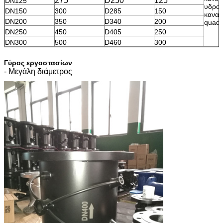
275
D250
125
DN125
υδρο
DN150
300
D285
150
καναλ
DN200
350
D340
200
quadr
DN250
450
D405
250
DN300
500
D460
300
Γύρος εργοστασίων
- Μεγάλη διάμετρος