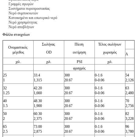
Γραμμές αγωγών
Συστήματα πυροπροστασίας
Νερό συμπυκνωτών
Κατοικημένο και εσωτερικό νερό
Νερό χρησιμότητας
Νερό αποβλήτων
Φύλλο στοιχείων
Σωλήνας
Πίεση
Τέλος σωλήνων
Ονομαστικός
μέγεθος
OD
εκτίμηση
χωρισμός
Α
χιλ.
χιλ.
PSI
χιλ.
φραγμός
25
33.4
300
0-1.6
54
1
1,315
20.67
0-0.06
2,126
32
42.20
300
0-1.6
63
1.25
1,660
20.67
0-0.06
2,480
40
48.30
300
0-1.6
70
1.5
1,900
20.67
0-0.06
2,756
50
60.30
300
0-1.6
82
2
2,375
20.67
0-0.06
3,228
65
73.00
300
0-1.6
96
2.5
2,875
20.67
0-0.06
3,780