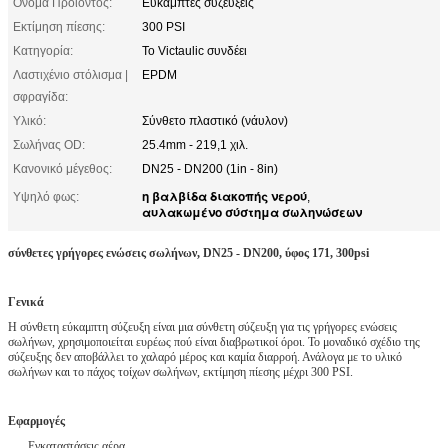
Όνομα Προϊόντος:
Εύκαμπτες συζεύξεις
Εκτίμηση πίεσης:
300 PSI
Κατηγορία:
Το Victaulic συνδέει
Λαστιχένιο στόλισμα |
EPDM
σφραγίδα:
Υλικό:
Σύνθετο πλαστικό (νάυλον)
Σωλήνας OD:
25.4mm - 219,1 χιλ.
Κανονικό μέγεθος:
DN25 - DN200 (1in - 8in)
η βαλβίδα διακοπής νερού
Υψηλό φως:
,
αυλακωμένο σύστημα σωληνώσεων
σύνθετες γρήγορες ενώσεις σωλήνων, DN25 - DN200, ύφος 171, 300psi
Γενικά
Η σύνθετη εύκαμπτη σύζευξη είναι μια σύνθετη σύζευξη για τις γρήγορες ενώσεις
σωλήνων, χρησιμοποιείται ευρέως πού είναι διαβρωτικοί όροι. Το μοναδικό σχέδιο της
σύζευξης δεν αποβάλλει το χαλαρό μέρος και καμία διαρροή. Ανάλογα με το υλικό
σωλήνων και το πάχος τοίχων σωλήνων, εκτίμηση πίεσης μέχρι 300 PSI.
Εφαρμογές
Εγκαταστάσεις αέρα