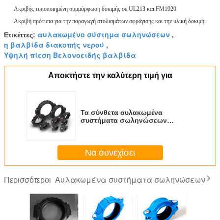
Ακριβής τυποποιημένη συμμόρφωση δοκιμής σε UL213 και FM1920
Ακριβή πρότυπα για την παραγωγή στολισμάτων σφράγισης και την υλική δοκιμή.
αυλακωμένο σύστημα σωληνώσεων
Ετικέττες:
,
η βαλβίδα διακοπής νερού
,
Υψηλή πίεση Βελονοειδής βαλβίδα
Αποκτήστε την καλύτερη τιμή για
Τα σύνθετα αυλακωμένα
συστήματα σωληνώσεων
διοχετεύουν με σωλήνες τις
γρήγορες ενώσεις, DN25 - DN200,
ύφος 171, 300psi
Να συνεχίσει
Αυλακωμένα συστήματα σωληνώσεων
Περισσότεροι