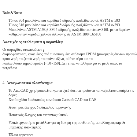
Bolts&Nuts:
Τύπος 304 μπουλόνια και καρύδια διαδρομής ανοξείδωτου σε ASTM φ-593
Τύπος 316 μπουλόνια και καρύδια διαδρομής ανοξείδωτου σε ASTM φ-593
Μπουλόνια ASTM A193 β-8M διαδρομής ανοξείδωτου τύπων 316L με τα βαρέων
καθηκόντων καρύδια χαλκού σιλικόνης σε ASTM B98 C65100
Λαστιχένιες στολίσματα ή σφραγίδες:
Οι σφραγίδες στολισμάτων γ-
διαμορφώνονται, φιαγμένος από τυποποιημένο στόλισμα EPDM (μονομερές διένιων προπυλεν
κρύο νερό, το ζεστό νερό, το σπάνιο όξινο, oilfree αέρα και το
πολλαπλάσιο χημικό προϊόν (- 50~150). Δεν είναι κατάλληλο για το μέσο όπως το
πετρέλαιο
4.
Ανταγωνιστικό πλεονέκτημα
Το AutoCAD χρησιμοποιείται για να σχεδιάσει τα προϊόντα και να βελτιστοποιήσει τις
δομές
Χυτό σχέδιο διαδικασίας κοντά από Castsoft CAD και CAE
Αυστηρός έλεγχος διαδικασίας παραγωγής
Ποιοτικός έλεγχος του πετώντας υλικού
Υλικό εργαστήριο μετάλλων για τη δοκιμή της συνθετικής, μεταλλογραφικής &
μηχανικής ιδιοκτησίας
Τέλειο apperance