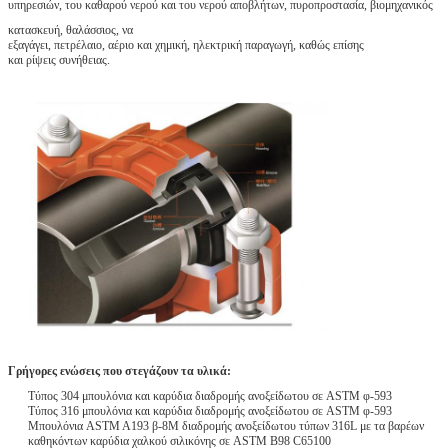
υπηρεσιών, του καθαρού νερού και του νερού αποβλήτων, πυροπροστασία, βιομηχανικός
κατασκευή, θαλάσσιος, να
εξαγάγει, πετρέλαιο, αέριο και χημική, ηλεκτρική παραγωγή, καθώς επίσης
και ρίψεις συνήθειας.
Γρήγορες ενώσεις που στεγάζουν τα υλικά:
Τύπος 304 μπουλόνια και καρύδια διαδρομής ανοξείδωτου σε ASTM φ-593
Τύπος 316 μπουλόνια και καρύδια διαδρομής ανοξείδωτου σε ASTM φ-593
Μπουλόνια ASTM A193 β-8M διαδρομής ανοξείδωτου τύπων 316L με τα βαρέων
καθηκόντων καρύδια χαλκού σιλικόνης σε ASTM B98 C65100