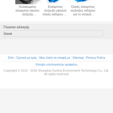
αστική
Αυλακωμένη
Εύκαμπτες
Όλκιές εύκαμπτες
Η σύν
 σύζευξη
εύκαμπτη νάυλον
σύζευξη υψηλού
συζεύξεις σιδήρου
πλαστ
τασης
σύζευξη
όλκιές σιδήρου για
για το victaulic
εύκαμπτη 
ρωσης
συστημάτων
τις victaulic
αυλακωμένο
για το γ
 για το
σωληνώσεων στις
γρήγορες ενώσεις
σύστημα 350psi
σωλήνα εν
ωμένο
εγκαταστάσεις
1000psi 69bar
21bar
αντιδιαβ
Γλώσσα αλλαγής
τημα
DN200
σωλήνων
σωληνώσεων
νάυλ
ώσεων
αφαλάτωσης RO
συνδετήρ
Greek
νερού της
γίνεται 
θάλασσας
21b
Σπίτι
|
Σχετικά με εμάς
|
Μας ελάτε σε επαφή με
|
Sitemap
|
Privacy Policy
Άποψη υπολογιστών γραφείου
Copyright © 2015 - 2026 Shanghai Xunhui Environment Technology Co., Ltd..
All rights reserved.