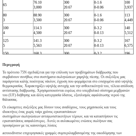
76.10
300
0-1.6
100
65
3,000
20.67
0-0.06
3,937
80
88.90
300
0-1.6
113
3
3,500
20.67
0-0.06
4,449
100
114.3
300
0-3.2
140
4
4,500
20.67
0-0.13
5,512
125
141.3
300
0-3.2
167
5
5,563
20.67
0-0.13
6,575
150
168.3
300
0-3.2
196
6
6,625
20.67
0-0.13
7,717
Περιγραφή
Το πρότυπο 75N σχεδιάζεται για την επίλυση των προβλημάτων διάβρωσης που
συμβαίνουν συνήθως στα συστήματα σωληνώσεων χαμηλής πίεσης. Οι συζεύξεις μας
παράγονται καλής ποιότητας νάυλον, έγχυση που φορμάρεται στο ενισχυμένο από υψηλής
θερμοκρασίας. Χαρακτηρίζει υψηλής αντοχής και την ανθεκτικότητά του, τέλεια απόδοση
αντίστασης διάβρωσης. Χρησιμοποιούνται ευρέως στο υπερβολικό σύστημα μεμβρανών
του (UF) διήθησης και άλλη κατεργασία ύδατος, εξοπλισμός αφαλάτωσης νερού της
θάλασσας.
Οι εύκαμπτες συζεύξεις μας δίνουν τους αναδόχους, τους μηχανικούς και τους
ιδιοκτήτες ένας χωρίς ταίρι χρόνος εγκαταστάσεων
συστημάτων σωληνώσεων ανταγωνιστικοτήτων τέμνων, και να καταστήσουν τις
εγκαταστάσεις ασφαλέστερες. Αυτές οι αυλακωμένες ενώσεις σωλήνων σας
προσφέρουν με τις καινοτόμες λύσεις
acrossdiverse επιχειρησιακές γραμμές συμπεριλαμβανομένης της οικοδόμησης των