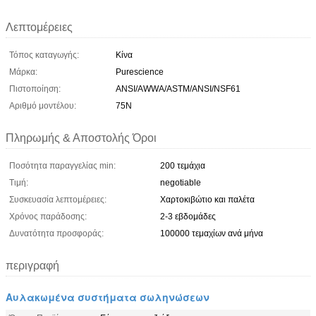
Λεπτομέρειες
Τόπος καταγωγής:
Κίνα
Μάρκα:
Purescience
Πιστοποίηση:
ANSI/AWWA/ASTM/ANSI/NSF61
Αριθμό μοντέλου:
75N
Πληρωμής & Αποστολής Όροι
Ποσότητα παραγγελίας min:
200 τεμάχια
Τιμή:
negotiable
Συσκευασία λεπτομέρειες:
Χαρτοκιβώτιο και παλέτα
Χρόνος παράδοσης:
2-3 εβδομάδες
Δυνατότητα προσφοράς:
100000 τεμαχίων ανά μήνα
περιγραφή
Αυλακωμένα συστήματα σωληνώσεων