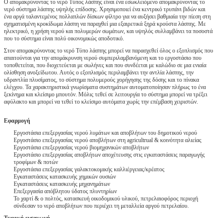
Ο απομακρύνοντας το νερό Τύπος λάσπης είναι ένα εσωκλειόμενο απομακρύνοντας το
νερό σύστημα λάσπης υψηλής επίδοσης. Χρησιμοποιεί ένα κεντρικό τρυπάνι βιδών και
ένα αργά ταλαντεμένος πολλαπλών δίσκων φίλτρο για να αυξήσει βαθμιαία την πίεση στη
σχηματισμένη κροκίδωμα λάσπη να παραχθεί μια εξαιρετικά ξηρά κρούστα λάσπης. Με
ηλεκτρικό, η χρήση νερού και πολυμερών σωμάτων, και υψηλός συλλαμβάνει τα ποσοστά
που το σύστημα είναι πολύ οικονομικώς αποδοτικό.
Στον απομακρύνοντας το νερό Τύπο λάσπης μπορεί να παρασχεθεί όλος ο εξοπλισμός που
απαιτούνται για την απομάκρυνση νερού συμπεριλαμβανόμενη και το εργοστάσιο που
τοποθετείται, που διοχετεύεται με σωλήνες και που συνδέεται με καλώδιο σε μια ενιαία
ολίσθηση ανοξείδωτου. Αυτός ο εξοπλισμός περιλαμβάνει την αντλία λάσπης, την
υδραντλία πλυσίματος, το σύστημα πολυμερούς χορήγησης της δόσης και το πίνακα
ελέγχου. Τα χαρακτηριστικά γνωρίσματα συστημάτων αυτοματοποίησαν πλήρως το ένα
ξεκίνημα και κλείσιμο μπουτόν. Μόλις τεθεί σε λειτουργία το σύστημα μπορεί να τρέξει
αφύλακτο και μπορεί να τεθεί το κλείσιμο αυτόματα χωρίς την επέμβαση χειριστών.
Εφαρμογή
Εργοστάσια επεξεργασίας νερού λυμάτων και αποβλήτων του δημοτικού νερού
Εργοστάσιο επεξεργασίας νερού αποβλήτων στη agricultrual & κοινότητα αλιείας
Εργοστάσια επεξεργασίας νερού βιομηχανικών αποβλήτων
Εργοστάσιο επεξεργασίας αποβλήτων αποχέτευσης στις εγκαταστάσεις παραγωγής
τροφίμων & ποτών
Εργοστάσια επεξεργασίας γαλακτοκομικής καλλιέργειας/κρέατος
Εγκαταστάσεις κατασκευής χημικών ουσιών
Εγκαταστάσεις κατασκευής μηχανημάτων
Επεξεργασία απόβλητου ύδατος πλυντηρίων
Το χαρτί & ο πολτός, κατασκευή οικοδομικού υλικού, πετρελαιοφόρος περιοχή
σύνδεσαν το νερό αποβλήτων που περιέχει τη μεταλλεία αργού πετρελαίου.
Τεχνική εισαγωγή