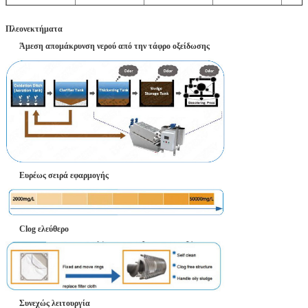
KTDL403
240
480
24
24
KTDL404
320
640
32
32
Πλεονεκτήματα
Άμεση απομάκρυνση νερού από την τάφρο οξείδωσης
Ευρέως σειρά εφαρμογής
Clog ελεύθερο
Συνεχώς λειτουργία