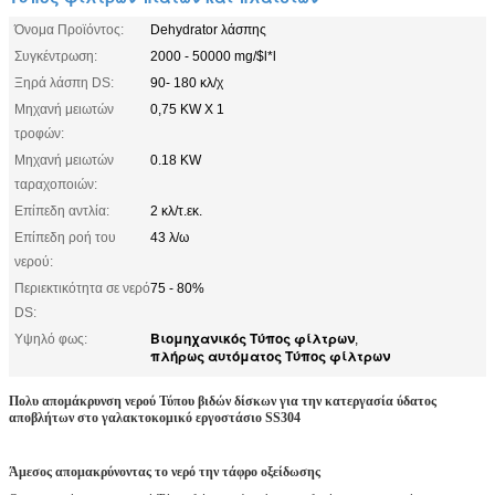
Όνομα Προϊόντος:
Dehydrator λάσπης
Συγκέντρωση:
2000 - 50000 mg/$l*l
Ξηρά λάσπη DS:
90- 180 κλ/χ
Μηχανή μειωτών
0,75 KW Χ 1
τροφών:
Μηχανή μειωτών
0.18 KW
ταραχοποιών:
Επίπεδη αντλία:
2 κλ/τ.εκ.
Επίπεδη ροή του
43 λ/ω
νερού:
Περιεκτικότητα σε νερό
75 - 80%
DS:
Βιομηχανικός Τύπος φίλτρων
Υψηλό φως:
,
πλήρως αυτόματος Τύπος φίλτρων
Πολυ απομάκρυνση νερού Τύπου βιδών δίσκων για την κατεργασία ύδατος
αποβλήτων στο γαλακτοκομικό εργοστάσιο SS304
Άμεσος απομακρύνοντας το νερό την τάφρο οξείδωσης