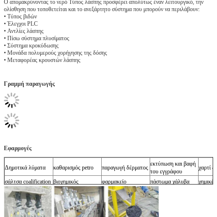
Ο απομακρύνοντας το νερό Τύπος λάσπης προσφέρει απολύτως έναν λειτουργικό, την
ολίσθηση που τοποθετείται και το ανεξάρτητο σύστημα που μπορούν να περιλάβουν:
• Τύπος βιδών
• Έλεγχοι PLC
• Αντλίες λάσπης
• Πίσω σύστημα πλυσίματος
• Σύστημα κροκύδωσης
• Μονάδα πολυμερούς χορήγησης της δόσης
• Μεταφορέας κρουστών λάσπης
Γραμμή παραγωγής
Εφαρμογές
εκτύπωση και βαφή
Δημοτικά λύματα
καθαρισμός petro
παραγωγή δέρματος
χαρτί &
του εγγράφου
σάλτσα coalification
βιοχημικός
φαρμακείο
πάστωμα χάλυβα
χημικές
επεξεργασία
ζάχαρη
τρόφιμα & ποτό
μεταλλεία
επεξεργ
τροφίμων