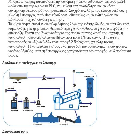
Μπορέστε να πραγματοποιήσετε την αυτόματη τηλεκατευθυνόμενη λειτουργία 24
ωρών από τον τηλεχειρισμό PLC, να μειώσει την απασχόληση και τα κόστη
συντήρησης λειτουργούντος προσωπικού. Συγχρόνως, λόγω του έξοχου σχεδίου, η
εύκολη λειτουργία, αυτό είναι εύκολο να μαθευτεί ως καμία ειδική γνώση και
ειδικευμένη τεχνική σύνθετη απαίτηση.
Το κύριο σώμα μπορεί αυτοκαθαριζόμενος λόγω της ειδικής δομής, το threr δεν είναι
καμία ανάγκη να χρησιμοποιηθεί πολύ νερό για τον καθαρισμό για να αποτρέψει την
απόφραξη. Έναντι της ίδιας ικανότητας της απομάκρυνσης νερού της μηχανής, η
κατανάλωση νερού ξεβγαλμάτων βιδών είναι μόνο 1% της ζώνης. Η ταχύτητα
περιστροφής του άξονα βιδών είναι στροφή 2-5/ελάχιστη, χαμηλής ισχύος
κατανάλωση. Η κατανάλωση ισχύος είναι μόνο 5% του φυγοκεντρωτή, συγχρόνως,
κανένας θόρυβος κατά τη λειτουργία ως αργή ταχύτητα περιστροφής και διαλείπουσα
εκροή.
Διαδικασία επεξεργασίας λάσπης:
Διάγραμμα ροής