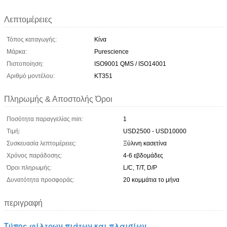
Λεπτομέρειες
Τόπος καταγωγής:
Κίνα
Μάρκα:
Purescience
Πιστοποίηση:
ISO9001 QMS / ISO14001
Αριθμό μοντέλου:
KT351
Πληρωμής & Αποστολής Όροι
Ποσότητα παραγγελίας min:
1
Τιμή:
USD2500 - USD10000
Συσκευασία λεπτομέρειες:
Ξύλινη κασετίνα
Χρόνος παράδοσης:
4-6 εβδομάδες
Όροι πληρωμής:
L/C, T/T, D/P
Δυνατότητα προσφοράς:
20 κομμάτια το μήνα
περιγραφή
Τύπος φίλτρων πιάτων και πλαισίων