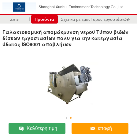
Shanghai Xunhui Environment Technology Co., Ltd.
Σπίτι
Προϊόντα
Σχετικά με εμάς
Γύρος εργοστασίων
>>
Γαλακτοκομική απομάκρυνση νερού Τύπου βιδών
δίσκων εργοστασίων πολυ για την κατεργασία
ύδατος ISO9001 αποβλήτων
Καλύτερη τιμή
επαφή