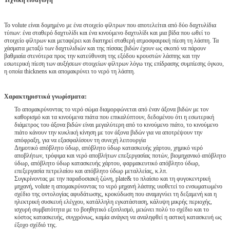
Το volute είναι δομημένο με ένα στοιχείο φίλτρων που αποτελείται από δύο δαχτυλίδια
τύπων: ένα σταθερό δαχτυλίδι και ένα κινούμενο δαχτυλίδι και μια βίδα που ωθεί το
στοιχείο φίλτρων και μεταφέρει και διατηρεί σταθερή ατμοσφαιρική πίεση τη λάσπη. Τα
χάσματα μεταξύ των δαχτυλιδιών και της πίσσας βιδών έχουν ως σκοπό να πάρουν
βαθμιαία στενότερα προς την κατεύθυνση της εξόδου κρουστών λάσπης και την
εσωτερική πίεση των αυξήσεων στοιχείων φίλτρων λόγω της επίδρασης συμπίεσης όγκου,
η οποία thicknens και απομακρύνει το νερό τη λάσπη.
Χαρακτηριστικά γνωρίσματα:
Το απομακρύνοντας το νερό σώμα διαμορφώνεται από έναν άξονα βιδών με τον
καθορισμό και τα κινούμενα πιάτα που επικαλύπτουν, δεδομένου ότι η εσωτερική
διάμετρος του άξονα βιδών είναι μεγαλύτερη από το κινούμενο πιάτο, το κινούμενο
πιάτο κάνουν την κυκλική κίνηση με τον άξονα βιδών για να αποτρέψουν την
απόφραξη, για να εξασφαλίσουν τη συνεχή λειτουργία
Δημοτικό απόβλητο ύδωρ, απόβλητο ύδωρ κατασκευής χάρτου, χημικό νερό
αποβλήτων, τρόφιμα και νερό αποβλήτων επεξεργασίας ποτών, βιομηχανικό απόβλητο
ύδωρ, απόβλητο ύδωρ κατασκευής χάρτου, φαρμακευτικό απόβλητο ύδωρ,
επεξεργασία πετρελαίου και απόβλητο ύδωρ μεταλλείας, κ.λπ.
Συγκρίνοντας με την παραδοσιακή ζώνη, plate& το πλαίσιο και τη φυγοκεντρική
μηχανή, volute η απομακρύνοντας το νερό μηχανή λάσπης υιοθετεί το ενσωματωμένο
σχέδιο της οντολογίας αφυδάτωσης, κροκύδωση που αναμιγνύει τη δεξαμενή και η
ηλεκτρική συσκευή ελέγχου, κατάλληλη εγκατάσταση, κάλυψη μικρής περιοχής,
ισχυρή συμβατότητα με το βοηθητικό εξοπλισμό, μειώνει πολύ το σχέδιο και το
κόστος κατασκευής, συγχρόνως, καμία ανάγκη να αναληφθεί η αστική κατασκευή ως
έξοχο σχέδιό της.