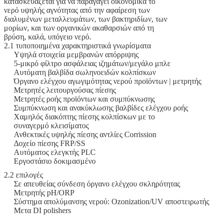
κατασκευάζεται για να παραγάγει οικονομικά το
νερό υψηλής αγνότητας από την αφαίρεση των
διαλυμένων μεταλλευμάτων, των βακτηριδίων, των
μορίων, και των οργανικών ακαθαρσιών από τη
βρύση, καλά, υπόγειο νερό.
2.1 τυποποιημένα χαρακτηριστικά γνωρίσματα
Υψηλά στοιχεία μεμβρανών απόρριψης
5-μικρό φίλτρο ασφάλειας ιζημάτων/μεγάλο μπλε
Αυτόματη βαλβίδα σωληνοειδών κολπίσκων
Όργανο ελέγχου αγωγιμότητας νερού προϊόντων | μετρητής
Μετρητές λειτουργούσας πίεσης
Μετρητές ροής προϊόντων και συμπύκνωσης
Συμπύκνωση και ανακύκλωσης βαλβίδες ελέγχου ροής
Χαμηλός διακόπτης πίεσης κολπίσκων με το
συναγερμό κλεισίματος
Ανθεκτικές υψηλής πίεσης αντλίες Corrission
Δοχείο πίεσης FRP/SS
Αυτόματος ελεγκτής PLC
Εργοστάσιο δοκιμασμένο
2.2 επιλογές
Σε απευθείας σύνδεση όργανο ελέγχου σκληρότητας
Μετρητής pH/ORP
Σύστημα απολύμανσης νερού: Ozonization/UV αποστειρωτής
Μετα DI polishers