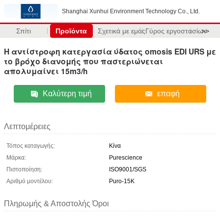
Shanghai Xunhui Environment Technology Co., Ltd.
Σπίτι
Προϊόντα
Σχετικά με εμάς
Γύρος εργοστασίων
>>
Η αντίστροφη κατεργασία ύδατος omosis EDI URS με
το βρόχο διανομής που παστεριώνεται
απολυμαίνει 15m3/h
Καλύτερη τιμή
επαφή
Λεπτομέρειες
Τόπος καταγωγής:
Κίνα
Μάρκα:
Purescience
Πιστοποίηση:
ISO9001/SGS
Αριθμό μοντέλου:
Puro-15K
Πληρωμής & Αποστολής Όροι