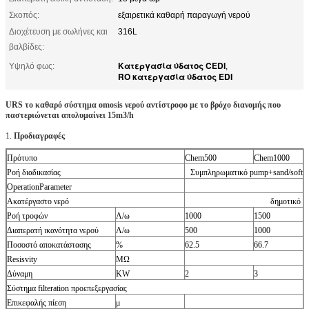
Σκοπός:
εξαιρετικά καθαρή παραγωγή νερού
Διοχέτευση με σωλήνες και
316L
βαλβίδες:
Κατεργασία ύδατος CEDI
Υψηλό φως:
,
RO κατεργασία ύδατος EDI
URS το καθαρό σύστημα omosis νερού αντίστροφο με το βρόχο διανομής που
παστεριώνεται απολυμαίνει 15m3/h
1.
Προδιαγραφές
Πρότυπο
Chem500
Chem1000
Ροή διαδικασίας
Συμπληρωματικό pump+sand/softene
OperationParameter
Ακατέργαστο νερό
δημοτικό ν
Ροή τροφών
Λ/ω
1000
1500
Διαπερατή ικανότητα νερού
Λ/ω
500
1000
Ποσοστό αποκατάστασης
%
62.5
66.7
Resisvity
MΩ
Δύναμη
KW
2
3
Σύστημα filteration προεπεξεργασίας
Επικεφαλής πίεση
μ