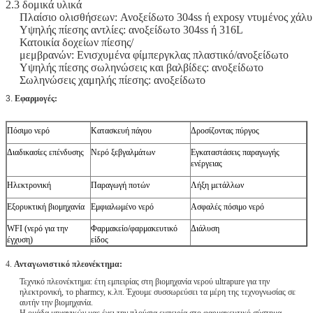
2.3 δομικά υλικά
Πλαίσιο ολισθήσεων: Ανοξείδωτο 304ss ή exposy ντυμένος χάλ
Υψηλής πίεσης αντλίες: ανοξείδωτο 304ss ή 316L
Κατοικία δοχείων πίεσης/
μεμβρανών: Ενισχυμένα φίμπεργκλας πλαστικό/ανοξείδωτο
Υψηλής πίεσης σωληνώσεις και βαλβίδες: ανοξείδωτο
Σωληνώσεις χαμηλής πίεσης: ανοξείδωτο
3.
Εφαρμογές:
Πόσιμο νερό
Κατασκευή πάγου
Δροσίζοντας πύργος
Διαδικασίες επένδυσης
Νερό ξεβγαλμάτων
Εγκαταστάσεις παραγωγής
ενέργειας
Ηλεκτρονική
Παραγωγή ποτών
Λήξη μετάλλων
Εξορυκτική βιομηχανία
Εμφιαλωμένο νερό
Ασφαλές πόσιμο νερό
WFI (νερό για την
Φαρμακείο/φαρμακευτικό
Διάλυση
έγχυση)
είδος
4.
Ανταγωνιστικό πλεονέκτημα:
Τεχνικό πλεονέκτημα: έτη εμπειρίας στη βιομηχανία νερού ultrapure για την
ηλεκτρονική, το pharmcy, κ.λπ. Έχουμε συσσωρεύσει τα μέρη της τεχνογνωσίας σε
αυτήν την βιομηχανία.
Η ομάδα μηχανικών μας έχει την πλούσια εμπειρία στο φαρμακευτικό σύστημα