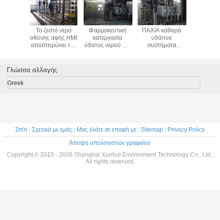
 παροχής
Το ζεστό νερό
Φαρμακευτική
ΠΑΧΙΑ καθαρά
380VAC/3
ρικού
οθόνης αφής HMI
κατεργασία
υδάτινα
EDI πλαί
ος για
αποστειρώνει την
ύδατος νερού RO
συστήματα
παρο
 ηλεκτρο
κατεργασία
EDI της κκπ
συστημάτων
ηλεκτρ
ion EDI 0
ύδατος EDI για το
εξαιρετικά καθαρή
κατεργασίας
ρεύμα
Γερμανία
φαρμακείο
με τον αυτόματο
ύδατος νερού RO
κατεργα
Γλώσσα αλλαγής
 - 40Amp
15m3/h
ελεγκτή PLC
EDI για το
ύδατος -
φαρμακείο 15m3/
Greek
το χ
Σπίτι
|
Σχετικά με εμάς
|
Μας ελάτε σε επαφή με
|
Sitemap
|
Privacy Policy
Άποψη υπολογιστών γραφείου
Copyright © 2015 - 2026 Shanghai Xunhui Environment Technology Co., Ltd..
All rights reserved.