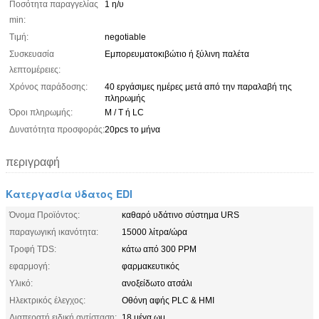
Ποσότητα παραγγελίας
1 η/υ
min:
Τιμή:
negotiable
Συσκευασία
Εμπορευματοκιβώτιο ή ξύλινη παλέτα
λεπτομέρειες:
Χρόνος παράδοσης:
40 εργάσιμες ημέρες μετά από την παραλαβή της
πληρωμής
Όροι πληρωμής:
Μ / Τ ή LC
Δυνατότητα προσφοράς:
20pcs το μήνα
περιγραφή
Κατεργασία ύδατος EDI
Όνομα Προϊόντος:
καθαρό υδάτινο σύστημα URS
παραγωγική ικανότητα:
15000 λίτρα/ώρα
Τροφή TDS:
κάτω από 300 PPM
εφαρμογή:
φαρμακευτικός
Υλικό:
ανοξείδωτο ατσάλι
Ηλεκτρικός έλεγχος:
Οθόνη αφής PLC & HMI
Διαπερατή ειδική αντίσταση:
18 μέγα ωμ