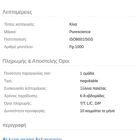
Λεπτομέρειες
Τόπος καταγωγής:
Κίνα
Μάρκα:
Purescience
Πιστοποίηση:
ISO9001/SGS
Αριθμό μοντέλου:
Fg-1000
Πληρωμής & Αποστολής Όροι
Ποσότητα παραγγελίας min:
1 ομάδα
Τιμή:
negotiable
Συσκευασία λεπτομέρειες:
Ξύλινα παλέτας
Χρόνος παράδοσης:
6-8 εβδομάδες
Όροι πληρωμής:
T/T, L/C, D/P
Δυνατότητα προσφοράς:
10 κομμάτια το μήνα
περιγραφή
Φίλτρο νερού δεξαμενών