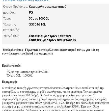
Όνομα Προϊόντος:
Κατσαρόλα σακακιών ατμού
μοντέλο:
FG
Τόμος:
50L σε 10000L
Υλικό της
SS304/316L
κατασκευής:
κατοικία φίλτρων κασετών
Υψηλό φως:
,
κασέτες φίλτρων ανοξείδωτου
Σταθερός τύπος | Γέρνοντας κατσαρόλα σακακιών ατμού τύπων για και τη
συγκέντρωση του liqiud στο φαρμακείο
Προδιαγραφές:
Υλικό της κατασκευής: 304ss/316L
Όγκος: 50L - 10000L
Περιγραφή:
Ο σταθερός τύπος/η γέρνοντας κατσαρόλα σακακιών ατμού τύπων συντίθεται από την
κατσαρόλα, το υποστήριγμα, τη ρόδα σκουληκιών, και το σκουλήκι. Την κατσαρόλα
μπορεί να γυρίσουν 180 βαθμό. Ο εξοπλισμός χρησιμοποιείται για την ανοικτή
συγκέντρωση, κυρίως για και τη συγκέντρωση των υγρών ποτών, στη χημικής, ελαφριάς
βιομηχανία φαρμακευτικών ειδών, τροφίμων &, κ.λπ. Τα μέρη του εξοπλισμού που έρχεται
σε επαφή με με τα υλικά αποτελούνται από το ανοξείδωτο SS304. Έχει την τέλεια
απόδοση απόδειξης διάβρωσης, και είναι ιδιαίτερα ανθεκτικό σύμφωνα με τα πρότυπα