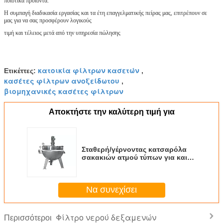
ποιοτικά προϊόντα.
Η συμπαγή διαδικασία εργασίας και τα έτη επαγγελματικής πείρας μας, επιτρέπουν σε
μας για να σας προσφέρουν λογικούς
τιμή και τέλειος μετά από την υπηρεσία πώλησης
κατοικία φίλτρων κασετών
Ετικέττες:
,
κασέτες φίλτρων ανοξείδωτου
,
βιομηχανικές κασέτες φίλτρων
Αποκτήστε την καλύτερη τιμή για
Σταθερή/γέρνοντας κατσαρόλα
σακακιών ατμού τύπων για και
τη συγκέντρωση του liqiud στο
φαρμακείο
Να συνεχίσει
Φίλτρο νερού δεξαμενών
Περισσότεροι