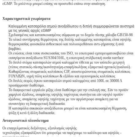
cGMP. Το μπλέντερ μπορεί επίσης να προστεθεί επάνω στην απαίτηση.
Χαρακτηριστικά γνωρίσματα
Καλυμμένη κατσαρόλα ατμού ανοξείδωτου η διπλή συμμορφώνεται αυστηρά
με τις γενικές αρχές cGMP
Σχεδιασμένος και κατασκευασμένος σύμφωνα με το δοχείο πίεσης χάλυβα GB150-98
Το υλικό συντήρησης θερμότητας της διπλής καλυμμένης κατσαρόλας είναι υψηλής
θερμοκρασίας φουσκάλα ανθεκτικού και πολυουρεθάνιου αντι-γήρανσης ή ανά
βαμβάκι.
Οι ενώσεις είναι τσοκ συσκευασίας του ISO, το εσωτερικό εμπορευματοκιβώτιο είναι
εισαγόμενα ανοξείδωτα SUS304/316L, η εσωτερική στιλβωτική ουσία surrface
Το διπλό στόμιο κατσαρολών ατμού καλυμμένο τίθεται με τον ισόπεδο μετρητή
(τύπος στατικός-πίεσης/ικανότητα/μη-επαφή/σωλήνας εξαιρετικά ηχιτικός/γυαλιού).
Καθαρίζοντας στοματικός κολπίσκος CIP, αποστειρώνοντας στοματικός κολπίσκος
ΓΟΥΛΙΏΝ, υγρή πύλη κολπίσκων & εξόδου και υγειονομικός κολπίσκος
Οι διπλές σειρές όγκου κατσαρολών ατμού καλυμμένες από 100L σε 30000 Λ
προσάρμοσαν διαθέσιμο.
Το διαφορετικό εργαλείο μίξης είναι διαθέσιμο για την επιλογή σας. Εάν το προϊόν
χαμηλού ιξώδους, αναμίκτης υψηλής ταχύτητας συστήνεται εάν υψηλό προϊόν
ιξώδους, αναμίκτης υψηλής ταχύτητας με τον αργόστροφο αναμίκτη για να
συναντήσει τη διαφορετική διαδικασία.
Η κατσαρόλα σακακιών ανοξείδωτου μπορεί να είναι κατασκευασμένη θέρμανση,
ψύξη ή κενό ή άλλη διαδικασία.
Ανταγωνιστικό πλεονέκτημα
Οι επαγγελματικές δεξιότητες, εξοπλισμός υψηλής
τεχνολογίας εξασφαλίζουν ότι μπορούμε να παρέχουμε το καλύτερο και υψηλός -