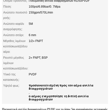
Όνομα Προϊόντος:
Πνευματική αντλία διαφραγμάτων RD50PVDF
Πίεση:
100psi/6.89bar/0. 7Mpa
Ανώτατο ποσοστό
150gpm/570L/min
ροής:
Ανώτατο κεφάλι
5M
αναρρόφησης:
Ανώτατο σιτάρι:
6 mm
Μέγεθος λιμένων
1/2» FNPT
κολπίσκων/εξόδου
αέρα:
Ρευστό μέγεθος
2» FNPT, BSP
λιμένων
κολπίσκων/εξόδου:
Υλικό της
PVDF
κατασκευής:
προσανατολισμένη προς τον αέρα αντλία
Υψηλό φως:
διαφραγμάτων
,
ο αέρας ενεργοποίησε τη διπλή αντλία
διαφραγμάτων
Πνευματική αντλία διαφραγμάτων PVDF για το ύψος 5m αναρρόφησης μεταφοράς