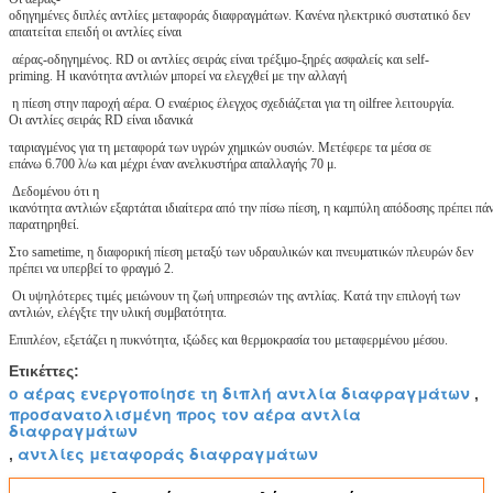
οδηγημένες διπλές αντλίες μεταφοράς διαφραγμάτων. Κανένα ηλεκτρικό συστατικό δεν
απαιτείται επειδή οι αντλίες είναι
αέρας-οδηγημένος. RD οι αντλίες σειράς είναι τρέξιμο-ξηρές ασφαλείς και self-
priming. Η ικανότητα αντλιών μπορεί να ελεγχθεί με την αλλαγή
η πίεση στην παροχή αέρα. Ο εναέριος έλεγχος σχεδιάζεται για τη oilfree λειτουργία.
Οι αντλίες σειράς RD είναι ιδανικά
ταιριαγμένος για τη μεταφορά των υγρών χημικών ουσιών. Μετέφερε τα μέσα σε
επάνω 6.700 λ/ω και μέχρι έναν ανελκυστήρα απαλλαγής 70 μ.
Δεδομένου ότι η
ικανότητα αντλιών εξαρτάται ιδιαίτερα από την πίσω πίεση, η καμπύλη απόδοσης πρέπει πά
παρατηρηθεί.
Στο sametime, η διαφορική πίεση μεταξύ των υδραυλικών και πνευματικών πλευρών δεν
πρέπει να υπερβεί το φραγμό 2.
Οι υψηλότερες τιμές μειώνουν τη ζωή υπηρεσιών της αντλίας. Κατά την επιλογή των
αντλιών, ελέγξτε την υλική συμβατότητα.
Επιπλέον, εξετάζει η πυκνότητα, ιξώδες και θερμοκρασία του μεταφερμένου μέσου.
Ετικέττες:
ο αέρας ενεργοποίησε τη διπλή αντλία διαφραγμάτων
,
προσανατολισμένη προς τον αέρα αντλία
διαφραγμάτων
αντλίες μεταφοράς διαφραγμάτων
,