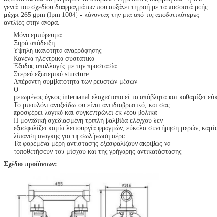
γενιά του σχεδίου διαφραγμάτων που αυξάνει τη ροή με τα ποσοστά ροής
μέχρι 265 gpm (lpm 1004) - κάνοντας την μια από τις αποδοτικότερες
αντλίες στην αγορά.
Μόνο εμπύρευμα
Ξηρά απόδειξη
Υψηλή ικανότητα αναρρόφησης
Κανένα ηλεκτρικό συστατικό
Έξοδος απαλλαγής με την προστασία
Στερεό εξωτερικό sturcture
Απέραντη συμβατότητα των ρευστών μέσων
Ο
μειωμένος όγκος internanal ελαχιστοποιεί τα απόβλητα και καθαρίζει εύ
Το μπουλόνι ανοξείδωτου είναι αντιδιαβρωτικό, και σας
προσφέρει λογικό και συγκεντρώνει εκ νέου βολικά
Η μοναδική σχεδιασμένη τριπλή βαλβίδα ελέγχου δεν
εξασφαλίζει καμία λειτουργία φραγμών, εύκολα συντήρηση μερών, καμί
λίπανση ανάγκης για τη σωλήνωση αέρα
Τα φορεμένα μέρη αντίστασης εξασφαλίζουν ακριβώς να
τοποθετήσουν του μίσχου και της γρήγορης αντικατάστασης
Σχέδιο προϊόντων: