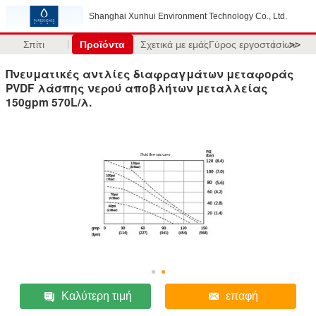
Shanghai Xunhui Environment Technology Co., Ltd.
Σπίτι
Προϊόντα
Σχετικά με εμάς
Γύρος εργοστασίων
>>
Πνευματικές αντλίες διαφραγμάτων μεταφοράς
PVDF λάσπης νερού αποβλήτων μεταλλείας
150gpm 570L/λ.
Καλύτερη τιμή
επαφή