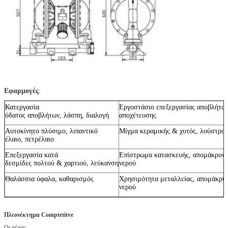
Εφαρμογές
:
Κατεργασία
Εργοστάσιο επεξεργασίας αποβλήτω
ύδατος αποβλήτων, λάσπη, διαλογή
αποχέτευσης
Αυτοκίνητο πλύσιμο, λιπαντικό
Μίγμα κεραμικής & χυτός, λούστρο
έλαιο, πετρέλαιο
Επεξεργασία κατά
Επίστρωμα κατασκευής, απομάκρυν
δεσμίδες πολτού & χαρτιού, λεύκανση
νερού
Θαλάσσια ύφαλα, καθαρισμός
Χρησιμότητα μεταλλείας, απομάκρυ
νερού
Πλεονέκτημα Comptetitve
Οι αέρας-