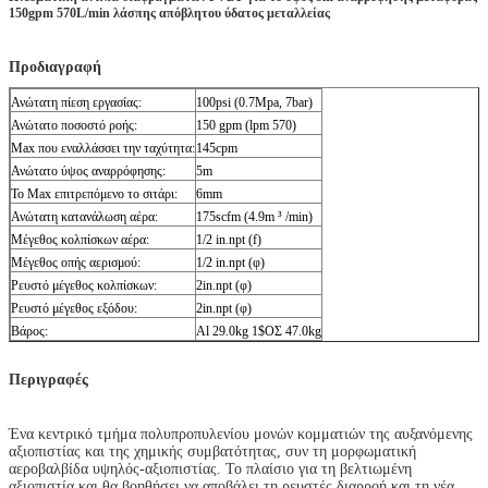
150gpm 570L/min λάσπης απόβλητου ύδατος μεταλλείας
Προδιαγραφή
Ανώτατη πίεση εργασίας:
100psi (0.7Mpa, 7bar)
Ανώτατο ποσοστό ροής:
150 gpm (lpm 570)
Max που εναλλάσσει την ταχύτητα:
145cpm
Ανώτατο ύψος αναρρόφησης:
5m
Το Max επιτρεπόμενο το σιτάρι:
6mm
Ανώτατη κατανάλωση αέρα:
175scfm (4.9m ³ /min)
Μέγεθος κολπίσκων αέρα:
1/2 in.npt (f)
Μέγεθος οπής αερισμού:
1/2 in.npt (φ)
Ρευστό μέγεθος κολπίσκων:
2in.npt (φ)
Ρευστό μέγεθος εξόδου:
2in.npt (φ)
Βάρος:
Al 29.0kg 1$ΟΣ 47.0kg
Περιγραφές
Ένα κεντρικό τμήμα πολυπροπυλενίου μονών κομματιών της αυξανόμενης
αξιοπιστίας και της χημικής συμβατότητας, συν τη μορφωματική
αεροβαλβίδα υψηλός-αξιοπιστίας. Το πλαίσιο για τη βελτιωμένη
αξιοπιστία και θα βοηθήσει να αποβάλει τη ρευστές διαρροή και τη νέα