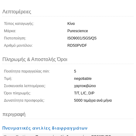
Λεπτομέρειες
Τόπος καταγωγής:
Κίνα
Μάρκα:
Purescience
Πιστοποίηση:
ISO9001/SGS/QS
Αριθμό μοντέλου:
RD50PVDF
Πληρωμής & Αποστολής Όροι
Ποσότητα παραγγελίας min:
5
Τιμή:
negotiable
Συσκευασία λεπτομέρειες:
χαρτοκιβώτιο
Όροι πληρωμής:
T/T, L/C, D/P
Δυνατότητα προσφοράς:
5000 τεμάχια ανά μήνα
περιγραφή
Πνευματικές αντλίες διαφραγμάτων