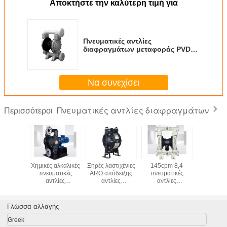
Αποκτήστε την καλύτερη τιμή για
Πνευματικές αντλίες
διαφραγμάτων μεταφοράς PVDF
λάσπης νερού αποβλήτων
μεταλλείας 150gpm 570L/λ.
Να συνεχίσει
Πνευματικές αντλίες διαφραγμάτων
Περισσότεροι
 διπλής
Χημικές αλκαλικές
Ξηρές λαστιχένιες
145cpm 8,4
Μετρώ
ς αντλία
πνευματικές
ARO απόδειξης
πνευματικές
αντλί
γμάτων
αντλίες
αντλίες
αντλίες
διαφραγ
φραγμών
διαφραγμάτων
διαφραγμάτων
διαφραγμάτων
λυμάτων
cpm
162LPM 12V
νιτριλίων
φραγμών DN50
πνευματι
πνευματικές
568L/Min
Γλώσσα αλλαγής
Greek