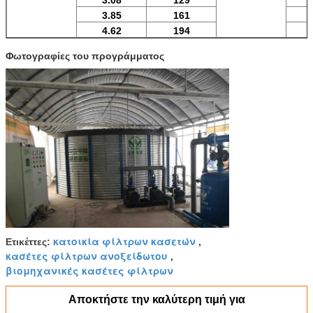
3.08
129
3.85
161
4.62
194
Φωτογραφίες του προγράμματος
κατοικία φίλτρων κασετών
Ετικέττες:
,
κασέτες φίλτρων ανοξείδωτου
,
βιομηχανικές κασέτες φίλτρων
Αποκτήστε την καλύτερη τιμή για