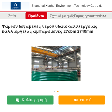
Shanghai Xunhui Environment Technology Co., Ltd.
Σπίτι
Προϊόντα
Σχετικά με εμάς
Γύρος εργοστασίων
>>
Ψαριών δεξαμενές νερού υδατοκαλλιέργειας
καλλιέργειας αμπαρωμένες 27cbm 2740mm
Καλύτερη τιμή
επαφή