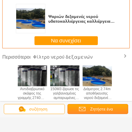
Ψαριών δεξαμενές νερού
υδατοκαλλιέργειας καλλιέργειας
αμπαρωμένες 27cbm 2740mm
Να συνεχίσει
Φίλτρο νερού δεξαμενών
Περισσότεροι
0M3
Αντιδιαβρωτικό
150M3 ζάρωσε τις
Διάμετρος 2.74m
fish farm t
μενές
σκάφος της
γαλβανισμένες
αποθήκευσης
sale, by 
τικής
γραμμής 2740mm
αμπαρωμένες
νερού δεξαμενές
steel w
τικές
PVC
δεξαμενές νερού
νερού
storage ta
λιέργειας
αμπαρωμένες
χάλυβα
υδατοκαλλιέργειας
pVC w
συζήτηση
Ζητήστε ένα
 σκαφών
χάλυβας
χάλυβα
bladd
Γλώσσα αλλαγής
μμής PVC
δεξαμενές
απόσπασμα
Greek