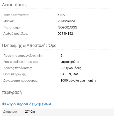
Λεπτομέρειες
Τόπος καταγωγής:
ΚΙΝΑ
Μάρκα:
Purescience
Πιστοποίηση:
ISO9001/SGS
Αριθμό μοντέλου:
D274H152
Πληρωμής & Αποστολής Όροι
Ποσότητα παραγγελίας min:
2
Συσκευασία λεπτομέρειες:
χαρτοκιβώτιο
Χρόνος παράδοσης:
2-3 εβδομάδες
Όροι πληρωμής:
L/C, T/T, D/P
Δυνατότητα προσφοράς:
1000 σύνολα ανά monthy
περιγραφή
Φίλτρο νερού δεξαμενών
Διάμετρος:
2740m