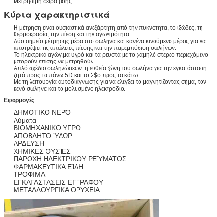
Μετρήσιμη σειρά ροής.
Κύρια χαρακτηριστικά
Η μέτρηση είναι ουσιαστικά ανεξάρτητη από την πυκνότητα, το ιξώδες, τη
θερμοκρασία, την πίεση και την αγωγιμότητα.
Δύο σημείο μέτρησης μέσα στο σωλήνα και κανένα κινούμενο μέρος για να
αποτρέψει τις απώλειες πίεσης και την παρεμπόδιση σωλήνων.
Το ηλεκτρικά αγώγιμα υγρό και τα ρευστά με το χαμηλό στερεό περιεχόμενο
μπορούν επίσης να μετρηθούν.
Απλό σχέδιο σωληνώσεων: η ευθεία ζώνη του σωλήνα για την εγκατάσταση
ζητά προς τα πάνω 5D και το 2$ο προς τα κάτω.
Με τη λειτουργία αυτοδιάγνωσης για να ελέγξει το μαγνητίζοντας σήμα, τον
κενό σωλήνα και το μολυσμένο ηλεκτρόδιο.
Εφαρμογές
ΔΗΜΟΤΙΚΟ ΝΕΡΌ
Λύματα
ΒΙΟΜΗΧΑΝΙΚΟ ΥΓΡΟ
ΑΠΟΒΛΗΤΟ ΎΔΩΡ
ΑΡΔΕΥΣΗ
ΧΗΜΙΚΕΣ ΟΥΣΊΕΣ
ΠΑΡΟΧΗ ΗΛΕΚΤΡΙΚΟΥ ΡΕΎΜΑΤΟΣ
ΦΑΡΜΑΚΕΥΤΙΚΑ ΕΊΔΗ
ΤΡΟΦΙΜΑ
ΕΓΚΑΤΑΣΤΑΣΕΙΣ ΕΓΓΡΑΦΟΥ
ΜΕΤΑΛΛΟΥΡΓΙΚΑ ΟΡΥΧΕΙΑ