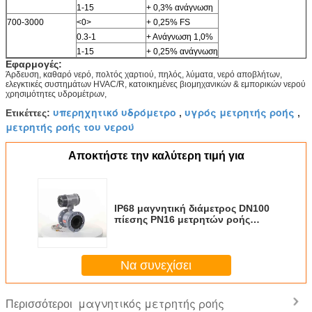
1-15
+ 0,3% ανάγνωση
700-3000
<0>
+ 0,25% FS
0.3-1
+ Ανάγνωση 1,0%
1-15
+ 0,25% ανάγνωση
Εφαρμογές:
Άρδευση, καθαρό νερό, πολτός χαρτιού, πηλός, λύματα, νερό αποβλήτων,
ελεγκτικές συστημάτων HVAC/R, κατοικημένες βιομηχανικών & εμπορικών νερού
χρησιμότητες υδρομέτρων,
υπερηχητικό υδρόμετρο
υγρός μετρητής ροής
Ετικέττες:
,
,
μετρητής ροής του νερού
Αποκτήστε την καλύτερη τιμή για
IP68 μαγνητική διάμετρος DN100
πίεσης PN16 μετρητών ροής
πηλού μετρητών ροής
προστασίας περιφράξεων
Να συνεχίσει
μαγνητικός μετρητής ροής
Περισσότεροι