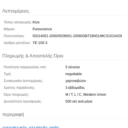
Λεπτομέρειες
Τόπος καταγωγής:
Κίνα
Μάρκα:
Purescience
Πιστοποίηση:
ISO14001-2000/ISO9001-2008/GB/T28001/MC01010429
Αριθμό μοντέλου:
YE-100-3
Πληρωμής & Αποστολής Όροι
Ποσότητα παραγγελίας min:
5 σύνολα
Τιμή:
negotiable
Συσκευασία λεπτομέρειες:
χαρτοκιβώτιο
Χρόνος παράδοσης:
3 εβδομάδες
Όροι πληρωμής:
Μ / Τ, L / C, Western Union
Δυνατότητα προσφοράς:
500 σετ ανά μήνα
περιγραφή
μαγνητικός μετρητής ροής