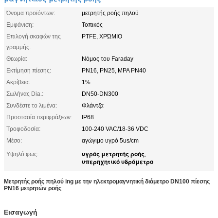
Όνομα προϊόντων:
μετρητής ροής πηλού
Εμφάνιση:
Τοπικός
Επιλογή σκαφών της
PTFE, ΧΡΏΜΙΟ
γραμμής:
Θεωρία:
Νόμος του Faraday
Εκτίμηση πίεσης:
PN16, PN25, MPA PN40
Ακρίβεια:
1%
Σωλήνας Dia.:
DN50-DN300
Συνδέστε το λιμένα:
Φλάντζα
Προστασία περιφράξεων:
IP68
Τροφοδοσία:
100-240 VAC/18-36 VDC
Μέσο:
αγώγιμο υγρό 5us/cm
υγρός μετρητής ροής
Υψηλό φως:
,
υπερηχητικό υδρόμετρο
Μετρητής ροής πηλού ing με την ηλεκτρομαγνητική διάμετρο DN100 πίεσης
PN16 μετρητών ροής
Εισαγωγή