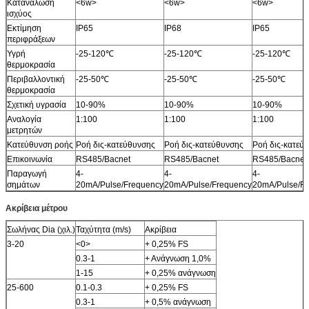
Κατανάλωση
<6w>
<6w>
<6w>
ισχύος
Εκτίμηση
IP65
IP68
IP65
περιφράξεων
Υγρή
-25-120℃
-25-120℃
-25-120℃
θερμοκρασία
Περιβαλλοντική
-25-50℃
-25-50℃
-25-50℃
θερμοκρασία
Σχετική υγρασία
10-90%
10-90%
10-90%
Αναλογία
1:100
1:100
1:100
μετρητών
Κατεύθυνση ροής
Ροή δις-κατεύθυνσης
Ροή δις-κατεύθυνσης
Ροή δις-κατεύ
Επικοινωνία
RS485/Bacnet
RS485/Bacnet
RS485/Bacnet
Παραγωγή
4-
4-
4-
σημάτων
20mA/Pulse/Frequency
20mA/Pulse/Frequency
20mA/Pulse/F
Ακρίβεια μέτρου
Σωλήνας Dia (χιλ.)
Ταχύτητα (m/s)
Ακρίβεια
3-20
<0>
+ 0,25% FS
0.3-1
+ Ανάγνωση 1,0%
1-15
+ 0,25% ανάγνωση
25-600
0.1-0.3
+ 0,25% FS
0.3-1
+ 0,5% ανάγνωση