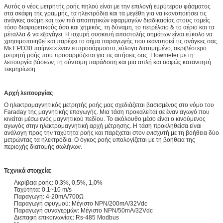
Αυτός ο νέος μετρητής ροής πηλού είναι με την επιλογή ευρύτερου φάσματος
στα σκάφη της γραμμής, τα ηλεκτρόδια και τα μεγέθη για να ικανοποιήσει τις
ανάγκες ακόμη και των πιό απαιτητικών εφαρμογών διαδικασίας στους τομείς
τόσο διαφορετικούς όσο και χημικός, τη δύναμη, το πετρέλαιο & το αέριο και τα
μέταλλα & να εξαγάγει. Η ισχυρή συσκευή αποστολής σημάτων είναι εύκολο να
χρησιμοποιηθεί και παρέχει το σήμα παραγωγής που ικανοποιεί τις ανάγκες σας.
Με EPD30 παίρνετε έναν ευπροσάρμοστο, εύλογα διατιμημένο, ακριβέστερο
μετρητή ροής που προσαρμόζεται για τις αιτήσεις σας. Flowmeter με τη
λειτουργία βάσεων, τη σύντομη παράδοση και μια απλή και σαφώς κατανοητή
τεκμηρίωση
Αρχή λειτουργίας
Ο ηλεκτρομαγνητικός μετρητής ροής μας σχεδιάζεται βασισμένος στο νόμο του
Faraday της μαγνητικής επαγωγής. Μια τάση προκαλείται σε έναν αγωγό που
κινείται μέσω ενός μαγνητικού πεδίου. Το ακόλουθο μέσο είναι ο κινούμενος
αγωγός στην ηλεκτρομαγνητική αρχή μέτρησης. Η τάση προκληθείσα είναι
ανάλογη προς την ταχύτητα ροής και παρέχεται στον ενισχυτή με τη βοήθεια δύο
μετρώντας τα ηλεκτρόδια. Ο όγκος ροής υπολογίζεται με τη βοήθεια της
περιοχής διατομής σωλήνων.
Τεχνικά στοιχεία:
Ακρίβεια ροής: 0,3%, 0,5%, 1,0%
Ταχύτητα: 0.1~10 m/s
Παραγωγή: 4-20mA/700Ω
Παραγωγή σφυγμού: Μέγιστο NPN/200mA/32Vdc
Παραγωγή συναγερμών: Μέγιστο NPN/50mA/32Vdc
Διεπαφή επικοινωνίας: Rs-485 Modbus