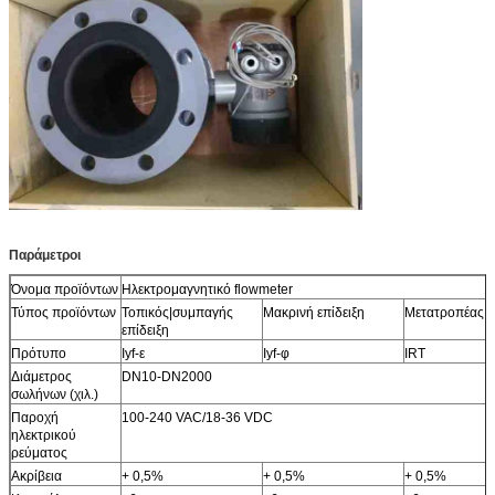
Παράμετροι
Όνομα προϊόντων
Ηλεκτρομαγνητικό flowmeter
Τύπος προϊόντων
Τοπικός|συμπαγής
Μακρινή επίδειξη
Μετατροπέας 
επίδειξη
Πρότυπο
Iyf-ε
Iyf-φ
IRT
Διάμετρος
DN10-DN2000
σωλήνων (χιλ.)
Παροχή
100-240 VAC/18-36 VDC
ηλεκτρικού
ρεύματος
Ακρίβεια
+ 0,5%
+ 0,5%
+ 0,5%