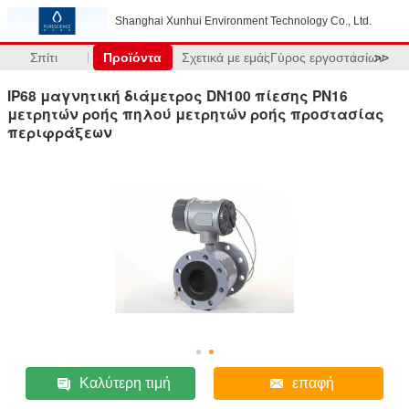
Shanghai Xunhui Environment Technology Co., Ltd.
Σπίτι
Προϊόντα
Σχετικά με εμάς
Γύρος εργοστασίων
>>
IP68 μαγνητική διάμετρος DN100 πίεσης PN16
μετρητών ροής πηλού μετρητών ροής προστασίας
περιφράξεων
Καλύτερη τιμή
επαφή