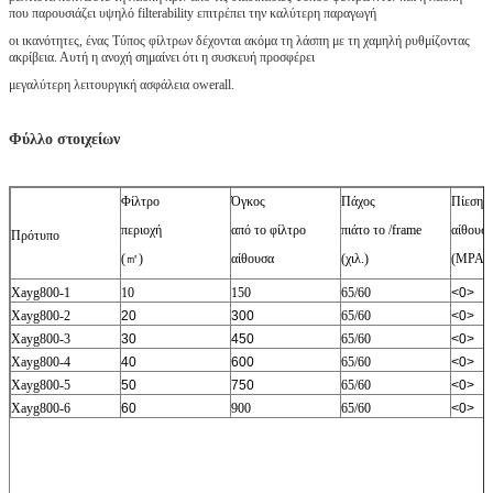
που παρουσιάζει υψηλό filterability επιτρέπει την καλύτερη παραγωγή
οι ικανότητες, ένας Τύπος φίλτρων δέχονται ακόμα τη λάσπη με τη χαμηλή ρυθμίζοντας
ακρίβεια. Αυτή η ανοχή σημαίνει ότι η συσκευή προσφέρει
μεγαλύτερη λειτουργική ασφάλεια owerall.
Φύλλο στοιχείων
Φίλτρο
Όγκος
Πάχος
Πίεση 
περιοχή
από το φίλτρο
πιάτο το /frame
αίθουσ
Πρότυπο
(㎡)
αίθουσα
(χιλ.)
(MPA)
Xayg800-1
10
150
65/60
<0>
Xayg800-2
20
300
65/60
<0>
Xayg800-3
30
450
65/60
<0>
Xayg800-4
40
600
65/60
<0>
Xayg800-5
50
750
65/60
<0>
Xayg800-6
60
900
65/60
<0>