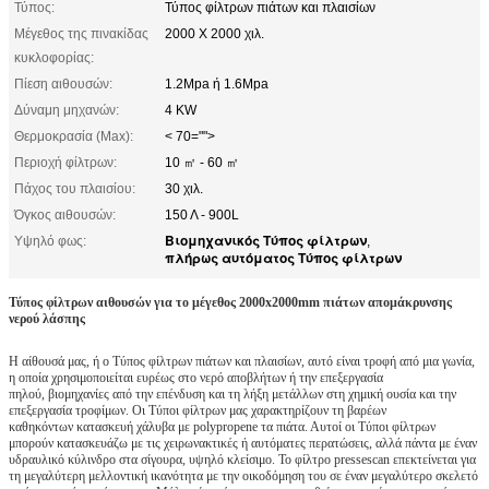
Τύπος:
Τύπος φίλτρων πιάτων και πλαισίων
Μέγεθος της πινακίδας
2000 X 2000 χιλ.
κυκλοφορίας:
Πίεση αιθουσών:
1.2Mpa ή 1.6Mpa
Δύναμη μηχανών:
4 KW
Θερμοκρασία (Max):
< 70="">
Περιοχή φίλτρων:
10 ㎡ - 60 ㎡
Πάχος του πλαισίου:
30 χιλ.
Όγκος αιθουσών:
150 Λ - 900L
Βιομηχανικός Τύπος φίλτρων
Υψηλό φως:
,
πλήρως αυτόματος Τύπος φίλτρων
Τύπος φίλτρων αιθουσών για το μέγεθος 2000x2000mm πιάτων απομάκρυνσης
νερού λάσπης
Η αίθουσά μας, ή ο Τύπος φίλτρων πιάτων και πλαισίων, αυτό είναι τροφή από μια γωνία,
η οποία χρησιμοποιείται ευρέως στο νερό αποβλήτων ή την επεξεργασία
πηλού, βιομηχανίες από την επένδυση και τη λήξη μετάλλων στη χημική ουσία και την
επεξεργασία τροφίμων. Οι Τύποι φίλτρων μας χαρακτηρίζουν τη βαρέων
καθηκόντων κατασκευή χάλυβα με polypropene τα πιάτα. Αυτοί οι Τύποι φίλτρων
μπορούν κατασκευάζω με τις χειρωνακτικές ή αυτόματες περατώσεις, αλλά πάντα με έναν
υδραυλικό κύλινδρο στα σίγουρα, υψηλό κλείσιμο. Το φίλτρο pressescan επεκτείνεται για
τη μεγαλύτερη μελλοντική ικανότητα με την οικοδόμηση του σε έναν μεγαλύτερο σκελετό