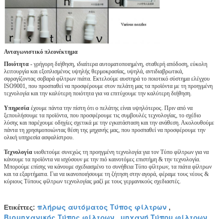
Ανταγωνιστικό πλεονέκτημα
Ποιότητα -
γρήγορη διήθηση, ιδιαίτερα αυτοματοποιημένη, σταθερή απόδοση, εύκολη
λειτουργία και εξοπλισμένος υψηλής θερμοκρασίας, υψηλά, αντιδιαβρωτικά,
σφραγίζοντας σοβαρά φίλτρων πιάτα. Εκτελούμε αυστηρά το ποιοτικό σύστημα ελέγχου
ISO9001, που προσπαθεί να προσφέρουμε στον πελάτη μας τα προϊόντα με τη προηγμένη
τεχνολογία και την καλύτερη ποιότητα για να επιτύχουμε την καλύτερη διήθηση.
Υπηρεσία
έχουμε πάντα την πίστη ότι ο πελάτης είναι υψηλότερος. Πριν από να
ξεπουλήσουμε τα προϊόντα, που προσφέρουμε τις συμβουλές τεχνολογίας, το σχέδιο
λύσης και παρέχουμε οδηγίες σχετικά με την εγκατάσταση και την ανάθεση. Ακολουθούμε
πάντα τη χρησιμοποιώντας θέση της μηχανής μας, που προσπαθεί να προσφέρουμε την
ολική υπηρεσία ασφαλίστρου.
Τεχνολογία
υιοθετούμε συνεχώς τη προηγμένη τεχνολογία για τον Τύπο φίλτρων για να
κάνουμε τα προϊόντα να ισχύσουν με την πιό καινοτόμες επιστήμη & την τεχνολογία.
Μπορούμε επίσης να κάνουμε σχεδιασμένο το συνήθεια Τύπο φίλτρων, τα πιάτα φίλτρων
και τα εξαρτήματα. Για να ικανοποιήσουμε τη ζήτηση στην αγορά, φέραμε τους νέους &
κύριους Τύπους φίλτρων τεχνολογίας μαζί με τους γερμανικούς σχεδιαστές.
πλήρως αυτόματος Τύπος φίλτρων
Ετικέττες:
,
Βιομηχανικός Τύπος φίλτρων
μηχανή Τύπου φίλτρων
,