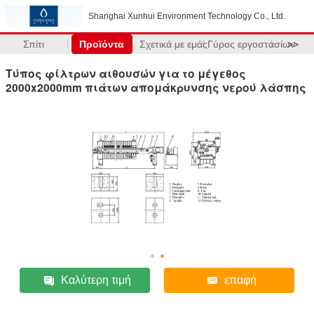
Shanghai Xunhui Environment Technology Co., Ltd.
Σπίτι
Προϊόντα
Σχετικά με εμάς
Γύρος εργοστασίων
>>
Τύπος φίλτρων αιθουσών για το μέγεθος
2000x2000mm πιάτων απομάκρυνσης νερού λάσπης
Καλύτερη τιμή
επαφή