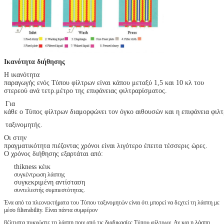
Ικανότητα διήθησης
Η ικανότητα
παραγωγής ενός Τύπου φίλτρων είναι κάπου μεταξύ 1,5 και 10 κλ του
στερεού ανά τετρ.μέτρο της επιφάνειας φιλτραρίσματος.
Για
κάθε ο Τύπος φίλτρων διαμορφώνει τον όγκο αιθουσών και η επιφάνεια φιλτ
ταξινομητής.
Οι στην
πραγματικότητα πιέζοντας χρόνοι είναι λιγότερο έπειτα τέσσερις ώρες.
Ο χρόνος διήθησης εξαρτάται από:
thikness κέικ
συγκέντρωση λάσπης
συγκεκριμένη αντίσταση
συντελεστής συμπιεστότητας.
Ένα από τα πλεονεκτήματα του Τύπου ταξινομητών είναι ότι μπορεί να δεχτεί τη λάσπη με
μέσο filterability. Είναι πάντα συμφέρον
βέλτιστα πυκνώστε τη λάσπη πριν από τις διαδικασίες Τύπου φίλτρων. Αν και η λάσπη