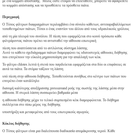
με ένα κομμάτι απόστασης. Μόλις είστε έτοιμοι να επεκταθείτε, μπορείτε να αφαιρέσετε
το κομμάτι απόστασης και να προσθέσετε τα πρόσθετα πιάτα.
Περιγραφή
Ο Τύπος φίλτρων διαφραγμάτων περιλαμβάνει ένα σύνολο κάθετων, αντιπαραβαλλόμενων
τοποθετημένων πιάτων, Τύποι ο ένας εναντίον του άλλου από τους υδραυλικούς γρύλους
από τη μία πλευρά του συνόλου. Η πίεση που εφαρμόζεται στο κοινό πρόσωπο κάθε
φιλτράροντας πιάτου πρέπει να αντισταθεί την αίθουσα εσωτερική
πίεση που αναπτύσσεται από το αντλώντας σύστημα λάσπης.
Αυτό το κάθετο σχεδιάγραμμα πιάτων διαμορφώνει τις υδατοστεγείς αίθουσες διήθησης
που επιτρέπουν την εύκολη μηχανοποίηση για την απαλλαγή των κέικ.
Το φίλτρο chlotes λεπτά ή στενά που παγιδεύεται εφαρμόζεται στα δύο οι επιφάνειες σε
αυτά τα πιάτα. Τα στόμια ταΐζουν τη λάσπη
υπό πίεση στην αίθουσα διήθησης. Τοποθετούνται συνήθως στο κέντρο των πιάτων που
επιτρέπει έναν κατάλληλο
διανομή καλύτερης αποξήρανσης pressureand ροής της σωστής της λάσπης μέσα στην
αίθουσα. Η στερεά λάσπη συσσωρεύει βαθμιαία μέσα
η αίθουσα διήθησης μέχρι το τελικό συμπιεσμένο κέικ διαμορφώνεται. Το διήθημα
συλλέγεται στο πίσω μέρος της διήθησης
υποστήριξη και μεταφεμένος από τους εσωτερικούς αγωγούς.
Κύκλος διήθησης
Ο Τύπος φίλτρων είναι μια διαλείπουσα διαδικασία απομάκρυνσης νερού. Κάθε