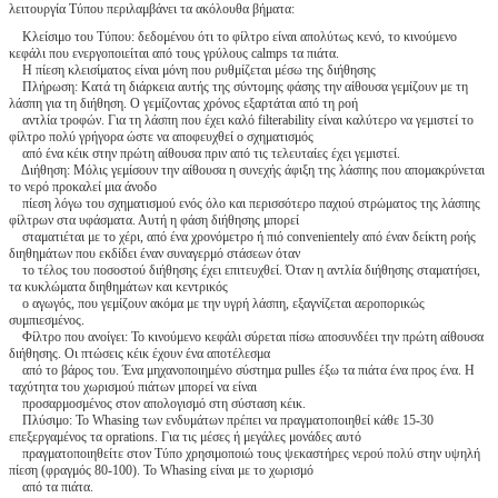
λειτουργία Τύπου περιλαμβάνει τα ακόλουθα βήματα:
Κλείσιμο του Τύπου: δεδομένου ότι το φίλτρο είναι απολύτως κενό, το κινούμενο
κεφάλι που ενεργοποιείται από τους γρύλους calmps τα πιάτα.
Η πίεση κλεισίματος είναι μόνη που ρυθμίζεται μέσω της διήθησης
Πλήρωση: Κατά τη διάρκεια αυτής της σύντομης φάσης την αίθουσα γεμίζουν με τη
λάσπη για τη διήθηση. Ο γεμίζοντας χρόνος εξαρτάται από τη ροή
αντλία τροφών. Για τη λάσπη που έχει καλό filterability είναι καλύτερο να γεμιστεί το
φίλτρο πολύ γρήγορα ώστε να αποφευχθεί ο σχηματισμός
από ένα κέικ στην πρώτη αίθουσα πριν από τις τελευταίες έχει γεμιστεί.
Διήθηση: Μόλις γεμίσουν την αίθουσα η συνεχής άφιξη της λάσπης που απομακρύνεται
το νερό προκαλεί μια άνοδο
πίεση λόγω του σχηματισμού ενός όλο και περισσότερο παχιού στρώματος της λάσπης
φίλτρων στα υφάσματα. Αυτή η φάση διήθησης μπορεί
σταματιέται με το χέρι, από ένα χρονόμετρο ή πιό convenientely από έναν δείκτη ροής
διηθημάτων που εκδίδει έναν συναγερμό στάσεων όταν
το τέλος του ποσοστού διήθησης έχει επιτευχθεί. Όταν η αντλία διήθησης σταματήσει,
τα κυκλώματα διηθημάτων και κεντρικός
ο αγωγός, που γεμίζουν ακόμα με την υγρή λάσπη, εξαγνίζεται αεροπορικώς
συμπιεσμένος.
Φίλτρο που ανοίγει: Το κινούμενο κεφάλι σύρεται πίσω αποσυνδέει την πρώτη αίθουσα
διήθησης. Οι πτώσεις κέικ έχουν ένα αποτέλεσμα
από το βάρος του. Ένα μηχανοποιημένο σύστημα pulles έξω τα πιάτα ένα προς ένα. Η
ταχύτητα του χωρισμού πιάτων μπορεί να είναι
προσαρμοσμένος στον απολογισμό στη σύσταση κέικ.
Πλύσιμο: Το Whasing των ενδυμάτων πρέπει να πραγματοποιηθεί κάθε 15-30
επεξεργαμένος τα oprations. Για τις μέσες ή μεγάλες μονάδες αυτό
πραγματοποιηθείτε στον Τύπο χρησιμοποιώ τους ψεκαστήρες νερού πολύ στην υψηλή
πίεση (φραγμός 80-100). Το Whasing είναι με το χωρισμό
από τα πιάτα.