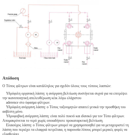
Απόδοση
Ο Τύπος φίλτρων είναι κατάλληλος για σχεδόν όλους τους τύπους λασπών:
Υδρόφιλη οργανική λάσπη: η ανόργανη βελτίωση συστήνεται συχνά για να επιτρέψει
την ικανοποιητική απελευθέρωση κέικ λόγω ελάχιστου
aderence στο ύφασμα φίλτρων.
Υδρόφιλη ανόργανη λάσπη: ο Τύπος ταξινομητών απαιτεί γενικά την προσθήκη του
ασβέστη μόνο.
Υδροφοβική ανόργανη λάσπη: είναι πολύ πυκνό και ιδανικό για τον Τύπο φίλτρων.
Απομακρύνεται το νερό χωρίς οποιαδήποτε προκαταρκτική βελτίωση.
Ελαιούχος λάσπη: ο Τύπος φίλτρων μπορεί να χρησιμοποιηθεί για να μεταχειριστεί τη
λάσπη που περιέχει τα ελαφριά πετρέλαια, η παρουσία λίπους μπορεί μερικές φορές να
εξασθενίσει