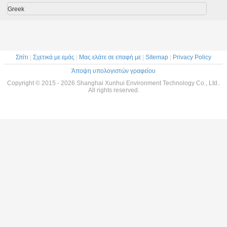
σίων
επεξεργασίας
λάσπης 2000 -
ύδατος ISO9001
εγκαταστ
λυμάτων στη
50000 mg/$l*l
αποβλήτων
νερού 
Greek
βιομηχανία
θάλασσα
τροφίμων/ποτών
2000L μ
πιάτων 12
Σπίτι
|
Σχετικά με εμάς
|
Μας ελάτε σε επαφή με
|
Sitemap
|
Privacy Policy
Άποψη υπολογιστών γραφείου
Copyright © 2015 - 2026 Shanghai Xunhui Environment Technology Co., Ltd..
All rights reserved.