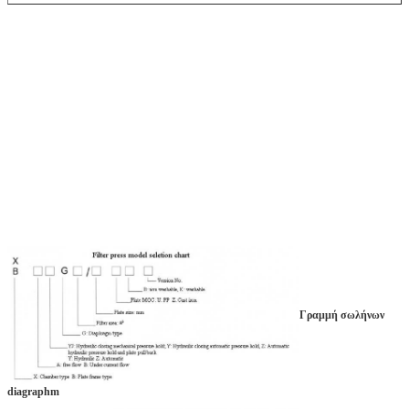
Γραμμή σωλήνων
diagraphm