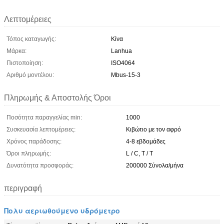
Λεπτομέρειες
Τόπος καταγωγής:
Κίνα
Μάρκα:
Lanhua
Πιστοποίηση:
ISO4064
Αριθμό μοντέλου:
Mbus-15-3
Πληρωμής & Αποστολής Όροι
Ποσότητα παραγγελίας min:
1000
Συσκευασία λεπτομέρειες:
Κιβώτιο με τον αφρό
Χρόνος παράδοσης:
4-8 εβδομάδες
Όροι πληρωμής:
L / C, T / T
Δυνατότητα προσφοράς:
200000 Σύνολα/μήνα
περιγραφή
Πολυ αεριωθούμενο υδρόμετρο