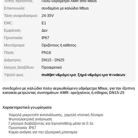
Τύπος προϊόντος:
Πολυ υδρόμετρο AMR από Mbus
Επικοινωνία:
συνδεμένο με καλώδιο Mbus
Τάση ανεφοδιασμού:
24-35V
EMC:
E1
Εμφάνιση:
Δεν
Προστασία:
IP67
Μοντάρισμα:
Οριζόντιος ή κάθετος
Πίεση:
PN16
Διάμετρος:
DN15 - DN25
έλεγχος βαλβίδων:
Προαιρετικό
multijet υδρόμετρο
ξηρό υδρόμετρο πινάκων
Υψηλό φως:
,
συνδεμένο με καλώδιο πολυ αεριωθούμενο υδρόμετρο Mbus, για την έξυπνη
κατοικία μετρώντας συστημάτων AMR: ορείχαλκος ή σίδηρος DN15-25
Χαρακτηριστικά γνωρίσματα
Χαμηλά μικροτσίπ κατανάλωσης, χαμηλή στατική δύναμη
Φωτοηλεκτρική ανάγνωση
Γρήγορα διαβάζοντας και transimitting μέσα σε 0.3s
Προστασία: IP67
Καμία ανάγκη για την εξωτερική μπαταρία