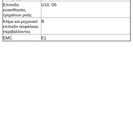
Επίπεδο
U10, D5
ευαισθησίας
τμημάτων ροής
Κλίμα και μηχανικό
Β
επίπεδο ασφάλειας
περιβάλλοντος
EMC
E1