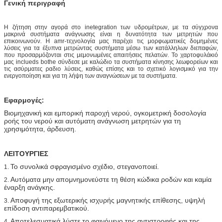
Γενική περιγραφή
Η ζήτηση στην αγορά στο inetegration των υδρομέτρων, με τα σύγχρονα
μακρινά συστήματα ανάγνωσης είναι η δυνατότητα των μετρητών που
επικοινωνούν. Η amr-τεχνολογία μας παρέχει τις μορφωματικές δομημένες
λύσεις για τα έξυπνα μετρώντας συστήματα μέσω των κατάλληλων διεπαφών,
που προσαρμόζονται στις μεμονωμένες απαιτήσεις πελατών. Το χαρτοφυλάκιό
μας inclueds bothe σύνδεσε με καλώδιο τα συστήματα κίνησης λεωφορείων και
τις ασύρματες ραδιο λύσεις, καθώς επίσης και το σχετικό λογισμικό για την
ενεργοποίηση και για τη λήψη των αναγνώσεων με τα συστήματα.
Εφαρμογές:
Βιομηχανική και εμπορική παροχή νερού, ογκομετρική δοσολογία
ροής του νερού και αυτόματη ανάγνωση μετρητών για τη
χρησιμότητα, άρδευση.
ΛΕΙΤΟΥΡΓΙΕΣ
Το συνολικά σφραγισμένο σχέδιο, στεγανοποιεί.
1.
Αυτόματα μην απομνημονεύστε τη θέση κώδικα ροδών και καμία
2.
έναρξη ανάγκης.
Αποφυγή της εξωτερικής ισχυρής μαγνητικής επίθεσης, υψηλή
3.
επίδοση αντιπαρεμβατικού.
Αποτελεσματικά λύστε το φαινόμενο της αντιστροφής και της
4.