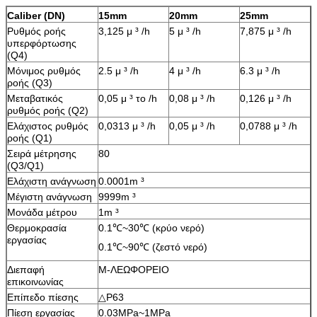
Caliber (DN)
15mm
20mm
25mm
Ρυθμός ροής
3,125 μ ³ /h
5 μ ³ /h
7,875 μ ³ /h
υπερφόρτωσης
(Q4)
Μόνιμος ρυθμός
2.5 μ ³ /h
4 μ ³ /h
6.3 μ ³ /h
ροής (Q3)
Μεταβατικός
0,05 μ ³ το /h
0,08 μ ³ /h
0,126 μ ³ /h
ρυθμός ροής (Q2)
Ελάχιστος ρυθμός
0,0313 μ ³ /h
0,05 μ ³ /h
0,0788 μ ³ /h
ροής (Q1)
Σειρά μέτρησης
80
(Q3/Q1)
Ελάχιστη ανάγνωση
0.0001m ³
Μέγιστη ανάγνωση
9999m ³
Μονάδα μέτρου
1m ³
Θερμοκρασία
0.1℃~30℃ (κρύο νερό)
εργασίας
0.1℃~90℃ (ζεστό νερό)
Διεπαφή
Μ-ΛΕΩΦΟΡΕΙΟ
επικοινωνίας
Επίπεδο πίεσης
△P63
Πίεση εργασίας
0.03MPa~1MPa