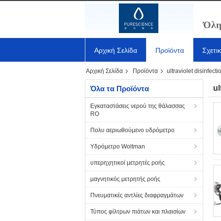
Όλη
Αρχική Σελίδα
Προϊόντα
Σχετι
Αρχική Σελίδα
Προϊόντα
ultraviolet disinfect
ul
Όλα τα Προϊόντα
Εγκαταστάσεις νερού της θάλασσας
RO
Πολυ αεριωθούμενο υδρόμετρο
Υδρόμετρο Woltman
υπερηχητικοί μετρητές ροής
μαγνητικός μετρητής ροής
Πνευματικές αντλίες διαφραγμάτων
Τύπος φίλτρων πιάτων και πλαισίων