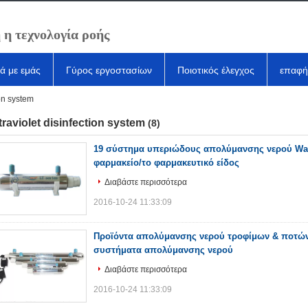
 η τεχνολογία ροής
κά με εμάς
Γύρος εργοστασίων
Ποιοτικός έλεγχος
επαφή
ion system
traviolet disinfection system
(8)
19 σύστημα υπεριώδους απολύμανσης νερού Wat
φαρμακείο/το φαρμακευτικό είδος
Διαβάστε περισσότερα
2016-10-24 11:33:09
Προϊόντα απολύμανσης νερού τροφίμων & ποτώ
συστήματα απολύμανσης νερού
Διαβάστε περισσότερα
2016-10-24 11:33:09