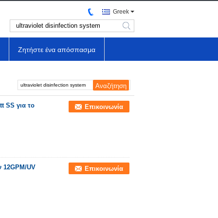
Greek
search
Ζητήστε ένα απόσπασμα
t SS για το
Επικοινωνία
ν 12GPM/UV
Επικοινωνία