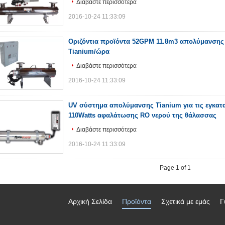
Διαβάστε περισσότερα
2016-10-24 11:33:09
Οριζόντια προϊόντα 52GPM 11.8m3 απολύμανσης
Tianium/ώρα
Διαβάστε περισσότερα
2016-10-24 11:33:09
UV σύστημα απολύμανσης Tianium για τις εγκα
110Watts αφαλάτωσης RO νερού της θάλασσας
Διαβάστε περισσότερα
2016-10-24 11:33:09
Page 1 of 1
Αρχική Σελίδα
Προϊόντα
Σχετικά με εμάς
Γ