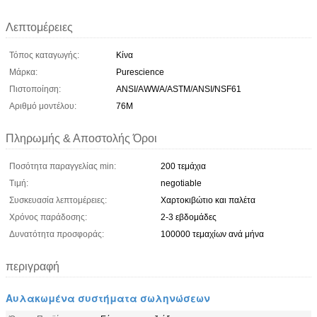
Λεπτομέρειες
Τόπος καταγωγής:
Κίνα
Μάρκα:
Purescience
Πιστοποίηση:
ANSI/AWWA/ASTM/ANSI/NSF61
Αριθμό μοντέλου:
76M
Πληρωμής & Αποστολής Όροι
Ποσότητα παραγγελίας min:
200 τεμάχια
Τιμή:
negotiable
Συσκευασία λεπτομέρειες:
Χαρτοκιβώτιο και παλέτα
Χρόνος παράδοσης:
2-3 εβδομάδες
Δυνατότητα προσφοράς:
100000 τεμαχίων ανά μήνα
περιγραφή
Αυλακωμένα συστήματα σωληνώσεων