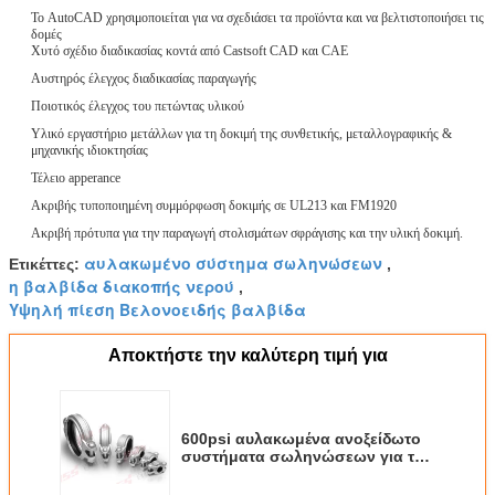
Το AutoCAD χρησιμοποιείται για να σχεδιάσει τα προϊόντα και να βελτιστοποιήσει τις
δομές
Χυτό σχέδιο διαδικασίας κοντά από Castsoft CAD και CAE
Αυστηρός έλεγχος διαδικασίας παραγωγής
Ποιοτικός έλεγχος του πετώντας υλικού
Υλικό εργαστήριο μετάλλων για τη δοκιμή της συνθετικής, μεταλλογραφικής &
μηχανικής ιδιοκτησίας
Τέλειο apperance
Ακριβής τυποποιημένη συμμόρφωση δοκιμής σε UL213 και FM1920
Ακριβή πρότυπα για την παραγωγή στολισμάτων σφράγισης και την υλική δοκιμή.
αυλακωμένο σύστημα σωληνώσεων
Ετικέττες:
,
η βαλβίδα διακοπής νερού
,
Υψηλή πίεση Βελονοειδής βαλβίδα
Αποκτήστε την καλύτερη τιμή για
600psi αυλακωμένα ανοξείδωτο
συστήματα σωληνώσεων για τη
γρήγορη κοινή σύνδεση DN20
σωλήνων - DN300