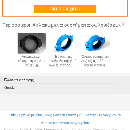
Να συνεχίσει
Αυλακωμένα συστήματα σωληνώσεων
Περισσότεροι
αστική
Αυλακωμένη
Εύκαμπτες
Όλκιές εύκαμπτες
Η σύν
 σύζευξη
εύκαμπτη νάυλον
σύζευξη υψηλού
συζεύξεις σιδήρου
πλαστ
τασης
σύζευξη
όλκιές σιδήρου για
για το victaulic
εύκαμπτη 
ρωσης
συστημάτων
τις victaulic
αυλακωμένο
για το γ
 για το
σωληνώσεων στις
γρήγορες ενώσεις
σύστημα 350psi
σωλήνα εν
ωμένο
εγκαταστάσεις
1000psi 69bar
21bar
αντιδιαβ
Γλώσσα αλλαγής
τημα
DN200
σωλήνων
σωληνώσεων
νάυλ
ώσεων
αφαλάτωσης RO
συνδετήρ
Greek
νερού της
γίνεται 
θάλασσας
21b
Σπίτι
|
Σχετικά με εμάς
|
Μας ελάτε σε επαφή με
|
Sitemap
|
Privacy Policy
Άποψη υπολογιστών γραφείου
Copyright © 2015 - 2026 Shanghai Xunhui Environment Technology Co., Ltd..