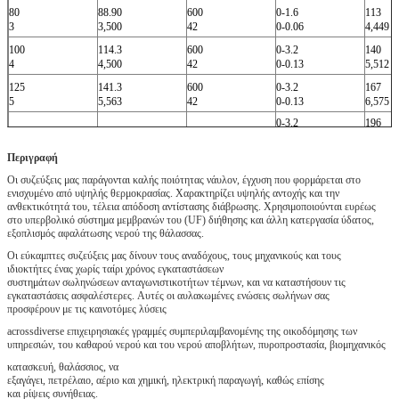
80
88.90
600
0-1.6
113
3
3,500
42
0-0.06
4,449
100
114.3
600
0-3.2
140
4
4,500
42
0-0.13
5,512
125
141.3
600
0-3.2
167
5
5,563
42
0-0.13
6,575
0-3.2
196
150
168.3
600
6
6,625
42
0-0.13
7,717
Περιγραφή
Οι συζεύξεις μας παράγονται καλής ποιότητας νάυλον, έγχυση που φορμάρεται στο
ενισχυμένο από υψηλής θερμοκρασίας. Χαρακτηρίζει υψηλής αντοχής και την
ανθεκτικότητά του, τέλεια απόδοση αντίστασης διάβρωσης. Χρησιμοποιούνται ευρέως
στο υπερβολικό σύστημα μεμβρανών του (UF) διήθησης και άλλη κατεργασία ύδατος,
εξοπλισμός αφαλάτωσης νερού της θάλασσας.
Οι εύκαμπτες συζεύξεις μας δίνουν τους αναδόχους, τους μηχανικούς και τους
ιδιοκτήτες ένας χωρίς ταίρι χρόνος εγκαταστάσεων
συστημάτων σωληνώσεων ανταγωνιστικοτήτων τέμνων, και να καταστήσουν τις
εγκαταστάσεις ασφαλέστερες. Αυτές οι αυλακωμένες ενώσεις σωλήνων σας
προσφέρουν με τις καινοτόμες λύσεις
acrossdiverse επιχειρησιακές γραμμές συμπεριλαμβανομένης της οικοδόμησης των
υπηρεσιών, του καθαρού νερού και του νερού αποβλήτων, πυροπροστασία, βιομηχανικός
κατασκευή, θαλάσσιος, να
εξαγάγει, πετρέλαιο, αέριο και χημική, ηλεκτρική παραγωγή, καθώς επίσης
και ρίψεις συνήθειας.