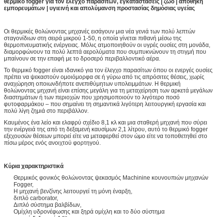
θερμικό fogger για τον έλεγχο παρασίτων, εγκαταστάσεις | ζώο | αποθήκη
εμπορευμάτων | υγιεινή και απολύμανση προστασίας δημόσιας υγείας
Οι θερμικές θολώνοντας μηχανές εισάγουν μια νέα γενιά των πολύ λεπτών
σταγονίδιων στη σειρά μικρού 1-50, η οποία γίνεται πιθανή μέσω της
θερμοπνευματικής ενέργειας. Μόλις ατμοποιηθούν οι υγρές ουσίες στη μονάδα,
διαμορφώνουν τα πολύ λεπτά αερολύματα που συμπυκνώνουν τη στιγμή που
μπαίνουν σε την επαφή με το δροσερό περιβαλλοντικό αέρα.
Το θερμικό fogger είναι ιδανικό για τον έλεγχο παρασίτων όπου οι ενεργές ουσίες
πρέπει να ψεκαστούν ομοιόμορφα σε ή γύρω από τις απρόσιτες θέσεις, χωρίς
αναχώρηση οποιωνδήποτε ανεπιθύμητων υπολειμμάτων. Η θερμική
θολώνοντας μηχανή είναι επίσης μεγάλη για τη μεταχείρηση των αρκετά μεγάλων
διαστημάτων ή των περιοχών που χρησιμοποιούν το λιγότερο ποσό
φυτοφαρμάκου – που σημαίνει τη σημαντικά λιγότερη λειτουργική εργασία και
πολύ λίγη ζημιά στο περιβάλλον.
Καυμένος ένα λείο και ελαφρύ σχέδιο 8,1 κλ και μια σταθερή μηχανή που σύρει
την ενέργειά της από τη δεξαμενή καυσίμων 2,1 λίτρου, αυτό το θερμικό fogger
εξεχουσών θέσεων μπορεί είτε να μεταφερθεί στον ώμο είτε να τοποθετηθεί στο
πίσω μέρος ενός ανοιχτού φορτηγού.
Κύρια χαρακτηριστικά
Θερμικός φονικός θολώνοντας ψεκασμός Machinine κουνουπιών μηχανών
Fogger,
Η μηχανή βενζίνης λειτουργεί τη μόνη έναρξη,
διπλό carborator,
Διπλό σύστημα βαλβίδων,
Ομίχλη υδρονέφωσης και ξηρά ομίχλη και το δύο σύστημα