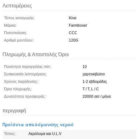
Λεπτομέρειες
Τόπος καταγωγής:
Κίνα
Μάρκα:
Farmboxer
Πιστοποίηση:
CCC
Αριθμό μοντέλου:
120G
Πληρωμής & Αποστολής Όροι
Ποσότητα παραγγελίας min:
10
Συσκευασία λεπτομέρειες:
χαρτοκιβώτιο
Χρόνος παράδοσης:
1-2 εβδομάδες
Όροι πληρωμής:
T / T, L / C
Δυνατότητα προσφοράς:
20000 σετ / μήνα
περιγραφή
Προϊόντα απολύμανσης νερού
Τύπος:
Αερόλυμα και U.L.V