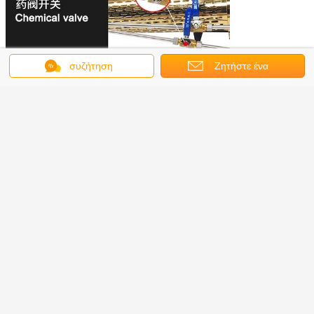
συζήτηση
Ζητήστε ένα
απόσπασμα
σύστημα υπεριώδους απολύμανσης
Ετικέττες:
,
UV σύστημα απολύμανσης νερού
,
καθαρισμός υπεριώδους νερού