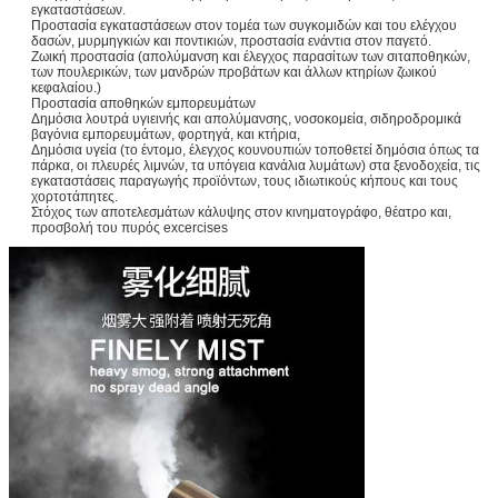
εγκαταστάσεων.
Προστασία εγκαταστάσεων στον τομέα των συγκομιδών και του ελέγχου
δασών, μυρμηγκιών και ποντικιών, προστασία ενάντια στον παγετό.
Ζωική προστασία (απολύμανση και έλεγχος παρασίτων των σιταποθηκών,
των πουλερικών, των μανδρών προβάτων και άλλων κτηρίων ζωικού
κεφαλαίου.)
Προστασία αποθηκών εμπορευμάτων
Δημόσια λουτρά υγιεινής και απολύμανσης, νοσοκομεία, σιδηροδρομικά
βαγόνια εμπορευμάτων, φορτηγά, και κτήρια,
Δημόσια υγεία (το έντομο, έλεγχος κουνουπιών τοποθετεί δημόσια όπως τα
πάρκα, οι πλευρές λιμνών, τα υπόγεια κανάλια λυμάτων) στα ξενοδοχεία, τις
εγκαταστάσεις παραγωγής προϊόντων, τους ιδιωτικούς κήπους και τους
χορτοτάπητες.
Στόχος των αποτελεσμάτων κάλυψης στον κινηματογράφο, θέατρο και,
προσβολή του πυρός excercises