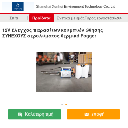
Shanghai Xunhui Environment Technology Co., Ltd.
Σπίτι
Προϊόντα
Σχετικά με εμάς
Γύρος εργοστασίων
>>
12V έλεγχος παρασίτων κουμπιών ώθησης
ΣΥΝΕΧΟΥΣ αερολύματος θερμικό Fogger
Καλύτερη τιμή
επαφή