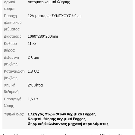
Αρχικό
Αυτόματο κουμπί ώθησης
κουμπί:
Παροχή
12V μπαταρία ΣΥΝΕΧΟΥΣ λίθιου
ηλεκτρικού
ρεύματος:
Διαστάσεις:
1060*280*260mm
Καθαρό
11 κλ
βάρος:
Δεξαμενή
2 λίτρα
βενζίνης:
Κατανάλωση
1,8 λ/ω
βενζίνης:
Χημική
2*8 λίτρα
δεξαμενή:
Παραγωγή
1,5 λ/λ
λύσης:
Έλεγχος παρασίτων θερμικό Fogger
Υψηλό φως:
,
Κουμπί ώθησης θερμικό Fogger
,
Θερμική θολώνοντας μηχανή αερολύματος