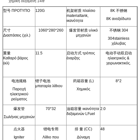
χημική δεξαμενή 14ltr
型号 ΠΡΟΤΥΠΟ
120G
机架材质 πλαίσιο
8K 不锈钢
materialtank,
8K ανοξείδωτο
ικανότητα
尺寸
1060*280*260
爆发管材质 υλικό
不锈钢 304
Διαστάσεις (χιλ.)
μηχανών
304stainless
χάλυβας
重量
11.5
启动方式 τρόπος
电动手动双启动
Καθαρό βάρος
έναρξης
ηλεκτρικός &
(κλ)
χειρωνακτικός.
电池规格
锂子电池
药箱容量 (L)
8*2
μπαταρία λίθιου
Παροχή
Χημικός
ηλεκτρικού
ρεύματος
爆发管
70*32
油箱容量 ικανότητα
2.0
δεξαμενών LFuel
Σωλήνας μηχανών
点火器
锂电专用
排 量 (CC)
48
Igniter
Λίθιο που
Δύναμη