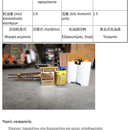
αφιερώνεται
耗油量 (λ/ω)
2.6
流量 (λ/λ) ποσοστό
1.5
κατανάλωση
ροής
καυσίμων
启动机形式
活塞式 στρόβιλος
化油器结构
复合式化油器
Μορφή μηχανών
Εξαερωτήρας, δομή
Τούρμπο
Τομείς εφαρμογής
Έλεγχος παρασίτων στα θερμοκήπια και κρύες αποθηκεύσεις