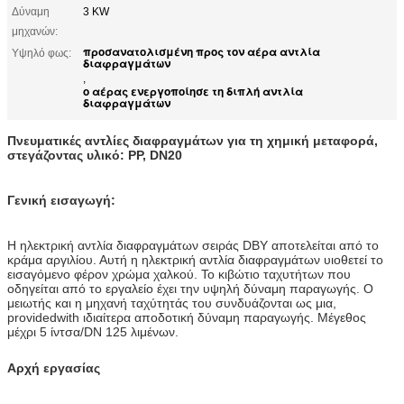
Δύναμη
3 KW
μηχανών:
προσανατολισμένη προς τον αέρα αντλία
Υψηλό φως:
διαφραγμάτων
,
ο αέρας ενεργοποίησε τη διπλή αντλία
διαφραγμάτων
Πνευματικές αντλίες διαφραγμάτων για τη χημική μεταφορά,
στεγάζοντας υλικό: PP, DN20
Γενική εισαγωγή:
Η ηλεκτρική αντλία διαφραγμάτων σειράς DBY αποτελείται από το
κράμα αργιλίου. Αυτή η ηλεκτρική αντλία διαφραγμάτων υιοθετεί το
εισαγόμενο φέρον χρώμα χαλκού. Το κιβώτιο ταχυτήτων που
οδηγείται από το εργαλείο έχει την υψηλή δύναμη παραγωγής. Ο
μειωτής και η μηχανή ταχύτητάς του συνδυάζονται ως μια,
providedwith ιδιαίτερα αποδοτική δύναμη παραγωγής. Μέγεθος
μέχρι 5 ίντσα/DN 125 λιμένων.
Αρχή εργασίας