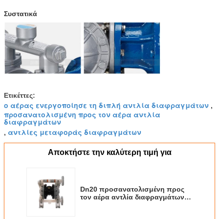
Dby3-80
80
245
70
DBY3-100
100
245
70
Συστατικά
DBY3-125
125
480
70
Ετικέττες:
ο αέρας ενεργοποίησε τη διπλή αντλία διαφραγμάτων
,
προσανατολισμένη προς τον αέρα αντλία
διαφραγμάτων
αντλίες μεταφοράς διαφραγμάτων
,
Αποκτήστε την καλύτερη τιμή για
Dn20 προσανατολισμένη προς
τον αέρα αντλία διαφραγμάτων
PP που στεγάζει το υλικό για τη
χημική μεταφορά