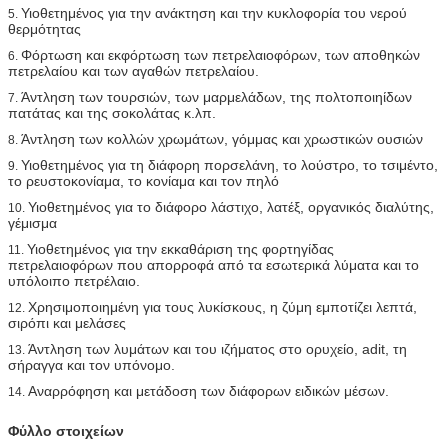
Υιοθετημένος για την ανάκτηση και την κυκλοφορία του νερού
5.
θερμότητας
Φόρτωση και εκφόρτωση των πετρελαιοφόρων, των αποθηκών
6.
πετρελαίου και των αγαθών πετρελαίου.
Άντληση των τουρσιών, των μαρμελάδων, της πολτοποιηίδων
7.
πατάτας και της σοκολάτας κ.λπ.
Άντληση των κολλών χρωμάτων, γόμμας και χρωστικών ουσιών
8.
Υιοθετημένος για τη διάφορη πορσελάνη, το λούστρο, το τσιμέντο,
9.
το ρευστοκονίαμα, το κονίαμα και τον πηλό
Υιοθετημένος για το διάφορο λάστιχο, λατέξ, οργανικός διαλύτης,
10.
γέμισμα
Υιοθετημένος για την εκκαθάριση της φορτηγίδας
11.
πετρελαιοφόρων που απορροφά από τα εσωτερικά λύματα και το
υπόλοιπο πετρέλαιο.
Χρησιμοποιημένη για τους λυκίσκους, η ζύμη εμποτίζει λεπτά,
12.
σιρόπι και μελάσες
Άντληση των λυμάτων και του ιζήματος στο ορυχείο, adit, τη
13.
σήραγγα και τον υπόνομο.
Αναρρόφηση και μετάδοση των διάφορων ειδικών μέσων.
14.
Φύλλο στοιχείων