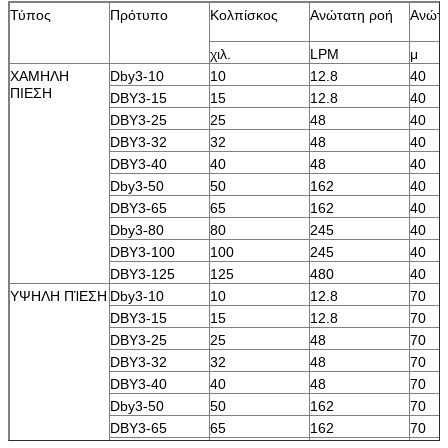
Τύπος
Πρότυπο
Κολπίσκος
Ανώτατη ροή
Ανώτα
χιλ.
LPM
μ
ΧΑΜΗΛΗ
Dby3-10
10
12.8
40
ΠΙΕΣΗ
DBY3-15
15
12.8
40
DBY3-25
25
48
40
DBY3-32
32
48
40
DBY3-40
40
48
40
Dby3-50
50
162
40
DBY3-65
65
162
40
Dby3-80
80
245
40
DBY3-100
100
245
40
DBY3-125
125
480
40
ΥΨΗΛΗ ΠΊΕΣΗ
Dby3-10
10
12.8
70
DBY3-15
15
12.8
70
DBY3-25
25
48
70
DBY3-32
32
48
70
DBY3-40
40
48
70
Dby3-50
50
162
70
DBY3-65
65
162
70