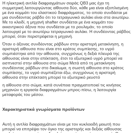
Η ηλεκτρική αντλία διαφραγμάτων σειράς QB3 μας έχει τη
συμμετρική λειτουργώντας αίθουσα δύο, κάθε μια είναι εξοπλισμένη
με ένα κομμάτι του ελαστικού διαφράγματος, το οποίο συνδέεται με
μια συνδέοντας ράβδο ότι το τετραγωνικό αυλάκι είναι στα ανωτέρω.
Με το κλειδί, η μηχανή shafter συνδέεται με ένα κομμάτι του
εκκεντρικού άξονα που συνδέεται με το ρουλεμάν, το οποίο
λειτουργεί με το ανωτέρω τετραγωνικό αυλάκι. Η συνδέοντας ράβδος
μπορεί, όταν περιστρέφεται η μηχανή.
Όταν ο άξονας συνδέοντας ράβδων στην αριστερή μετακίνηση, η
αριστερή αίθουσα που είναι στο κράτος συμπίεσης, το υγρό
συμπιέστηκε από την αίθουσα, συγχρόνως η δεξιά πλευρά της
αίθουσας είναι στην επέκταση, έτσι το εξωτερικό υγρό μπορεί να
εισπνεστεί στην αίθουσα στο σώμα Μετά από τη μετακίνηση
συνδέοντας ράβδων στο δικαίωμα, η σωστή αίθουσα στο κράτος
συμπίεσης, το υγρό συμπιέζεται έξω, συγχρόνως η αριστερή
αίθουσα στην επέκταση μπορεί το εξωτερικό ρευστό
η αίθουσα στο σώμα, κατά συνέπεια πραγματοποιεί τις κινήσεις
μηχανών η εργασία διαφραγμάτων μπρος-πίσω, η λειτουργία
μεταφοράς του μέσου.
Χαρακτηριστικά γνωρίσματα προϊόντων
Αυτή η αντλία διαφραγμάτων είναι με τον κυκλοειδή μειωτή που
μπορεί να επιτρέψει τον όγκο της αριστερής και δεξιάς αίθουσας