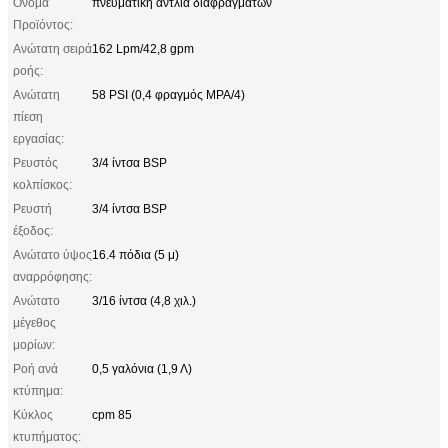
Όνομα
πνευματική αντλία διαφραγμάτων
Προϊόντος:
Ανώτατη σειρά
162 Lpm/42,8 gpm
ροής:
Ανώτατη
58 PSI (0,4 φραγμός MPA/4)
πίεση
εργασίας:
Ρευστός
3/4 ίντσα BSP
κολπίσκος:
Ρευστή
3/4 ίντσα BSP
έξοδος:
Ανώτατο ύψος
16.4 πόδια (5 μ)
αναρρόφησης:
Ανώτατο
3/16 ίντσα (4,8 χιλ.)
μέγεθος
μορίων:
Ροή ανά
0,5 γαλόνια (1,9 Λ)
κτύπημα:
Κύκλος
cpm 85
κτυπήματος: