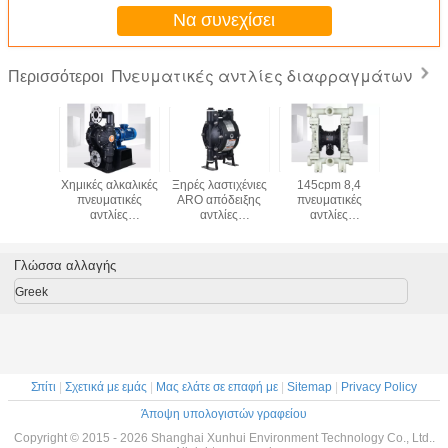
Να συνεχίσει
Πνευματικές αντλίες διαφραγμάτων
Περισσότεροι
 διπλής
Χημικές αλκαλικές
Ξηρές λαστιχένιες
145cpm 8,4
Μετρώ
ς αντλία
πνευματικές
ARO απόδειξης
πνευματικές
αντλί
γμάτων
αντλίες
αντλίες
αντλίες
διαφραγ
φραγμών
διαφραγμάτων
διαφραγμάτων
διαφραγμάτων
λυμάτων
cpm
162LPM 12V
νιτριλίων
φραγμών DN50
πνευματι
πνευματικές
568L/Min
Γλώσσα αλλαγής
Greek
Σπίτι
|
Σχετικά με εμάς
|
Μας ελάτε σε επαφή με
|
Sitemap
|
Privacy Policy
Άποψη υπολογιστών γραφείου
Copyright © 2015 - 2026 Shanghai Xunhui Environment Technology Co., Ltd..